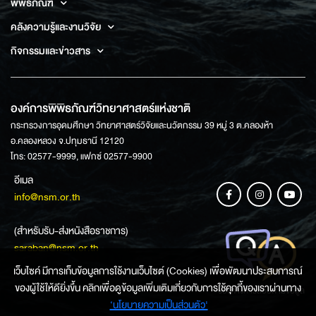
พิพิธภัณฑ์
คลังความรู้และงานวิจัย
กิจกรรมและข่าวสาร
องค์การพิพิธภัณฑ์วิทยาศาสตร์แห่งชาติ
กระทรวงการอุดมศึกษา วิทยาศาสตร์วิจัยและนวัตกรรม 39 หมู่ 3 ต.คลองห้า
อ.คลองหลวง จ.ปทุมธานี 12120
โทร: 02577-9999, แฟกซ์ 02577-9900
อีเมล
info@nsm.or.th
(สำหรับรับ-ส่งหนังสือราชการ)
saraban@nsm.or.th
เว็บไซค์ มีการเก็บข้อมูลการใช้งานเว็บไซต์ (Cookies) เพื่อพัฒนาประสบการณ์
ของผู้ใช้ให้ดียิ่งขึ้น คลิกเพื่อดูข้อมูลเพิ่มเติมเกี่ยวกับการใช้คุกกี้ของเราผ่านทาง
ช่องทางการสอบถามข้อมูล
‘นโยบายความเป็นส่วนตัว'