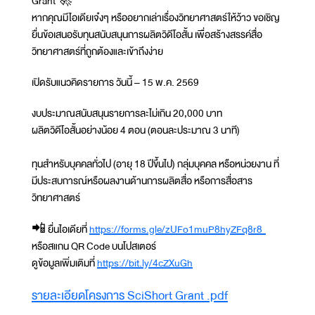
Grant 🚀
หากคุณมีไอเดียเจ๋งๆ หรืออยากเล่าเรื่องวิทยาศาสตร์ให้ว้าว ขอเชิญ
ยื่นข้อเสนอรับทุนสนับสนุนการผลิตวิดีโอสั้น เพื่อสร้างสรรค์สื่อ
วิทยาศาสตร์ที่ถูกต้องและเข้าถึงง่าย
เปิดรับแนวคิดรายการ วันนี้ – 15 พ.ค. 2569
งบประมาณสนับสนุนรายการละไม่เกิน 20,000 บาท
ผลิตวิดีโอสั้นอย่างน้อย 4 ตอน (ตอนละประมาณ 3 นาที)
ทุนสำหรับบุคคลทั่วไป (อายุ 18 ปีขึ้นไป) กลุ่มบุคคล หรือหน่วยงาน ที่
มีประสบการณ์หรือผลงานด้านการผลิตสื่อ หรือการสื่อสาร
วิทยาศาสตร์
📲 ยื่นไอเดียที่
https://forms.gle/zUFo1muP8hyZFq8r8
หรือสแกน QR Code บนโปสเตอร์
ดูข้อมูลเพิ่มเติมที่
https://bit.ly/4cZXuGh
Document
รายละเอียดโครงการ SciShort Grant .pdf