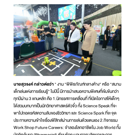
นายสุวรงค์ กล่าวต่อว่า
" งาน "พิพิธภัณฑ์กลางห้าง" หรือ “สนาม
เด็กเล่นแห่งการเรียนรู้” ในปีนี้ มีการนำเสนอความพิเศษที่เข้มข้นกว่า
ทุกปีผ่าน 3 แกนหลัก คือ 1.นิทรรศการเคลื่อนที่ ที่เปิดโอกาสให้เด็กๆ
ได้สวมบทบาทเป็นนักวิทยาศาสตร์ตัวจิ๋ว ทั้ง Science Speak ที่จะ
พาไปถอดรหัสความลับของชีววิทยา และ Science Spark ที่จะจุด
ประกายความเข้าใจเรื่องฟิสิกส์ผ่านการเล่นด้วยตนเอง 2.กิจกรรม
Work Shop Future Careers: จำลองโลกอาชีพใน Job World ทั้ง
นักคิดค้นยา (Pharmacist) เรียนรู้กระบวนการผลิตยาและการ