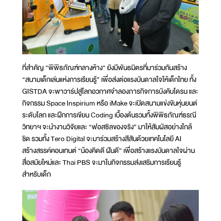
ที่สำคัญ "พิพิธภัณฑ์กลางห้าง" ยังมีพันธมิตรที่มาร่วมกันสร้าง
“สนามเด็กเล่นแห่งการเรียนรู้” เพื่อส่งต่อแรงบันดาลใจให้เด็กไทย ทั้ง
GISTDA จะพาวาร์ปสู่โลกอวกาศจำลองภารกิจการบังคับโดรน และ
กิจกรรม Space Inspirium หรือ iMake จะเปิดสนามแข่งขันหุ่นยนต์
ระดับโลก และฝึกการเขียน Coding เบื้องต้นรวมทั้งพิพิธภัณฑ์ธรณี
วิทยาฯ จะนำงานวิจัยและ “ฟอสซิลของจริง” มาให้สัมผัสอย่างใกล้
ชิด รวมทั้ง Tero Digital จะมาร่วมสร้างสีสันด้วยเทคโนโลยี AI
สร้างสรรค์คอนเทนต์ “น้องคิดดี ฝันดี” เพื่อสร้างแรงบันดาลใจผ่าน
สื่อสมัยใหม่และ Thai PBS จะมาในกิจกรรมส่งเสริมการเรียนรู้
สำหรับเด็ก