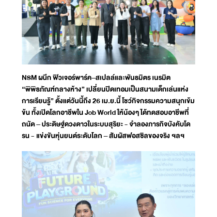
NSM ผนึก ฟิวเจอร์พาร์ค–สเปลล์และพันธมิตร เนรมิต
“พิพิธภัณฑ์กลางห้าง” เปลี่ยนปิดเทอมเป็นสนามเด็กเล่นแห่ง
การเรียนรู้” ตั้งแต่วันนี้ถึง 26 เม.ย.นี้ โชว์กิจกรรมความสนุกเข้ม
ข้น ทั้งเปิดโลกอาชีพใน Job World ให้น้องๆ ได้ทดสอบอาชีพที่
ถนัด – ประดิษฐ์ดวงดาวในระบบสุริยะ - จำลองภารกิจบังคับโด
รน
- แข่งขันหุ่นยนต์ระดับโลก – สัมผัสฟอสซิลของจริง ฯลฯ