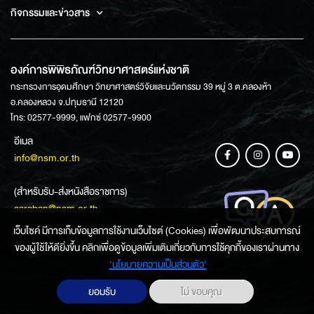
กิจกรรมและข่าวสาร
องค์การพิพิธภัณฑ์วิทยาศาสตร์แห่งชาติ
กระทรวงการอุดมศึกษา วิทยาศาสตร์วิจัยและนวัตกรรม 39 หมู่ 3 ต.คลองห้า
อ.คลองหลวง จ.ปทุมธานี 12120
โทร: 02577-9999, แฟกซ์ 02577-9900
อีเมล
info@nsm.or.th
(สำหรับรับ-ส่งหนังสือราชการ)
saraban@nsm.or.th
เว็บไซค์ มีการเก็บข้อมูลการใช้งานเว็บไซต์ (Cookies) เพื่อพัฒนาประสบการณ์
ของผู้ใช้ให้ดียิ่งขึ้น คลิกเพื่อดูข้อมูลเพิ่มเติมเกี่ยวกับการใช้คุกกี้ของเราผ่านทาง
ช่องทางการสอบถามข้อมูล
‘นโยบายความเป็นส่วนตัว'
ยอมรับ
ไม่ ขอบคุณ