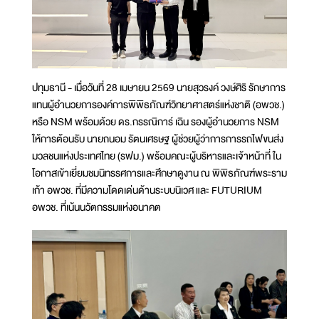
ปทุมธานี - เมื่อวันที่ 28 เมษายน 2569 นายสุวรงค์ วงษ์ศิริ รักษาการ
แทนผู้อำนวยการองค์การพิพิธภัณฑ์วิทยาศาสตร์แห่งชาติ (อพวช.)
หรือ NSM พร้อมด้วย ดร.กรรณิการ์ เฉิน รองผู้อำนวยการ NSM
ให้การต้อนรับ นายถนอม รัตนเศรษฐ ผู้ช่วยผู้ว่าการการรถไฟขนส่ง
มวลชนแห่งประเทศไทย (รฟม.) พร้อมคณะผู้บริหารและเจ้าหน้าที่ ใน
โอกาสเข้าเยี่ยมชมนิทรรศการและศึกษาดูงาน ณ พิพิธภัณฑ์พระราม
เก้า อพวช. ที่มีความโดดเด่นด้านระบบนิเวศ และ FUTURIUM
อพวช. ที่เน้นนวัตกรรมแห่งอนาคต