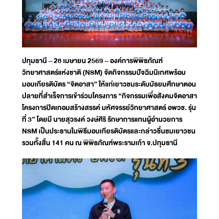
ปทุมธานี – 28 เมษายน 2569 – องค์การพิพิธภัณฑ์
วิทยาศาสตร์แห่งชาติ (NSM) จัดกิจกรรมปัจฉิมนิเทศพร้อม
มอบเกียรติบัตร “จิตอาสา” ให้แก่เยาวชนระดับมัธยมศึกษาตอน
ปลายที่สำเร็จการเข้าร่วมโครงการ “กิจกรรมเพื่อสังคมจิตอาสา
โครงการปิดเทอมสร้างสรรค์ มหัศจรรย์วิทยาศาสตร์ อพวช. รุ่น
ที่ 3” โดยมี นายสุวรงค์ วงษ์ศิริ รักษาการแทนผู้อำนวยการ
NSM เป็นประธานในพิธีมอบเกียรติบัตรและกล่าวชื่นชมเยาวชน
รวมทั้งสิ้น 141 คน ณ พิพิธภัณฑ์พระรามเก้า จ.ปทุมธานี