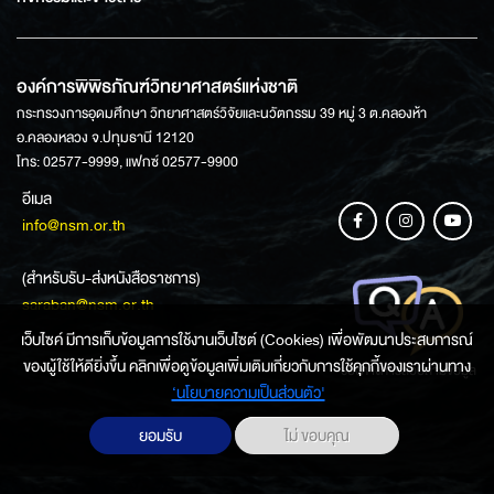
องค์การพิพิธภัณฑ์วิทยาศาสตร์แห่งชาติ
กระทรวงการอุดมศึกษา วิทยาศาสตร์วิจัยและนวัตกรรม 39 หมู่ 3 ต.คลองห้า
อ.คลองหลวง จ.ปทุมธานี 12120
โทร: 02577-9999, แฟกซ์ 02577-9900
อีเมล
info@nsm.or.th
(สำหรับรับ-ส่งหนังสือราชการ)
saraban@nsm.or.th
เว็บไซค์ มีการเก็บข้อมูลการใช้งานเว็บไซต์ (Cookies) เพื่อพัฒนาประสบการณ์
ของผู้ใช้ให้ดียิ่งขึ้น คลิกเพื่อดูข้อมูลเพิ่มเติมเกี่ยวกับการใช้คุกกี้ของเราผ่านทาง
ช่องทางการสอบถามข้อมูล
‘นโยบายความเป็นส่วนตัว'
ยอมรับ
ไม่ ขอบคุณ