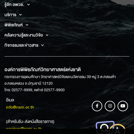
รู้จัก อพวช.
บริการ
พิพิธภัณฑ์
คลังความรู้และงานวิจัย
กิจกรรมและข่าวสาร
องค์การพิพิธภัณฑ์วิทยาศาสตร์แห่งชาติ
กระทรวงการอุดมศึกษา วิทยาศาสตร์วิจัยและนวัตกรรม 39 หมู่ 3 ต.คลองห้า
อ.คลองหลวง จ.ปทุมธานี 12120
โทร: 02577-9999, แฟกซ์ 02577-9900
อีเมล
info@nsm.or.th
(สำหรับรับ-ส่งหนังสือราชการ)
saraban@nsm.or.th