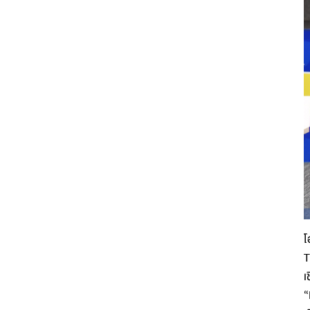
โ
T
เ
“