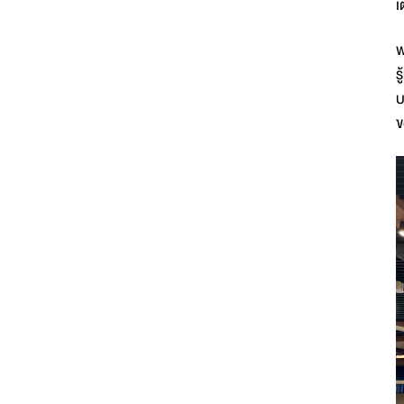
เ
พ
ร
บ
ข