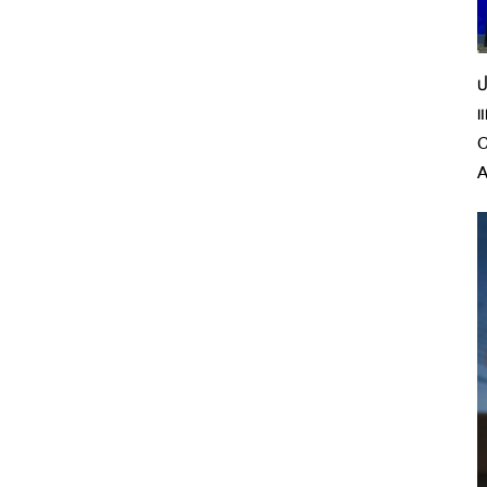
ป
แ
C
A