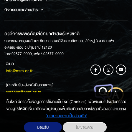
กิจกรรมและข่าวสาร
องค์การพิพิธภัณฑ์วิทยาศาสตร์แห่งชาติ
กระทรวงการอุดมศึกษา วิทยาศาสตร์วิจัยและนวัตกรรม 39 หมู่ 3 ต.คลองห้า
อ.คลองหลวง จ.ปทุมธานี 12120
โทร: 02577-9999, แฟกซ์ 02577-9900
อีเมล
info@nsm.or.th
(สำหรับรับ-ส่งหนังสือราชการ)
saraban@nsm.or.th
เว็บไซค์ มีการเก็บข้อมูลการใช้งานเว็บไซต์ (Cookies) เพื่อพัฒนาประสบการณ์
ของผู้ใช้ให้ดียิ่งขึ้น คลิกเพื่อดูข้อมูลเพิ่มเติมเกี่ยวกับการใช้คุกกี้ของเราผ่านทาง
ช่องทางการสอบถามข้อมูล
‘นโยบายความเป็นส่วนตัว'
ยอมรับ
ไม่ ขอบคุณ