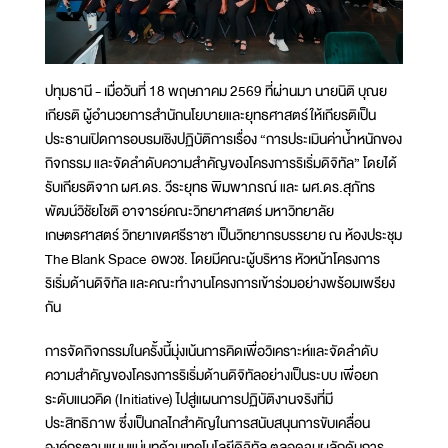
ปทุมธานี - เมื่อวันที่ 18 พฤษภาคม 2569 ที่ผ่านมา นายนิติ บุณย
เกียรติ ผู้อำนวยการสำนักนโยบายและยุทธศาสตร์ ให้เกียรติเป็น
ประธานเปิดการอบรมเชิงปฏิบัติการเรื่อง “การประเมินค่าน้ำหนักของ
กิจกรรม และจัดลำดับความสำคัญของโครงการริเริ่มดิจิทัล” โดยได้
รับเกียรติจาก ผศ.ดร. วีระยุทธ พิมพาภรณ์ และ ผศ.ดร.สุภัทร
พัฒน์วิชัยโชติ อาจารย์คณะวิทยาศาสตร์ มหาวิทยาลัย
เกษตรศาสตร์ วิทยาเขตศรีราชา เป็นวิทยากรบรรยาย ณ ห้องประชุม
The Blank Space อพวช. โดยมีคณะผู้บริหาร หัวหน้าโครงการ
ริเริ่มด้านดิจิทัล และคณะทำงานโครงการเข้าร่วมอย่างพร้อมเพรียง
กัน
การจัดกิจกรรมในครั้งนี้มุ่งเน้นการคิดเพื่อวิเคราะห์และจัดลำดับ
ความสำคัญของโครงการริเริ่มด้านดิจิทัลอย่างเป็นระบบ เพื่อยก
ระดับแนวคิด (Initiative) ไปสู่แผนการปฏิบัติงานจริงที่มี
ประสิทธิภาพ ซึ่งเป็นกลไกสำคัญในการสนับสนุนการขับเคลื่อน
องค์กรตามแผนแม่บทด้านเทคโนโลยีดิจิทัล ตลอดจนผลักดันการ