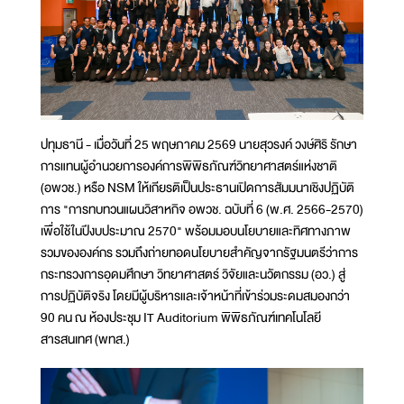
ปทุมธานี - เมื่อวันที่ 25 พฤษภาคม 2569 นายสุวรงค์ วงษ์ศิริ รักษา
การแทนผู้อำนวยการองค์การพิพิธภัณฑ์วิทยาศาสตร์แห่งชาติ
(อพวช.) หรือ NSM ให้เกียรติเป็นประธานเปิดการสัมมนาเชิงปฏิบัติ
การ "การทบทวนแผนวิสาหกิจ อพวช. ฉบับที่ 6 (พ.ศ. 2566-2570)
เพื่อใช้ในปีงบประมาณ 2570" พร้อมมอบนโยบายและทิศทางภาพ
รวมขององค์กร รวมถึงถ่ายทอดนโยบายสำคัญจากรัฐมนตรีว่าการ
กระทรวงการอุดมศึกษา วิทยาศาสตร์ วิจัยและนวัตกรรม (อว.) สู่
การปฏิบัติจริง โดยมีผู้บริหารและเจ้าหน้าที่เข้าร่วมระดมสมองกว่า
90 คน ณ ห้องประชุม IT Auditorium พิพิธภัณฑ์เทคโนโลยี
สารสนเทศ (พทส.)