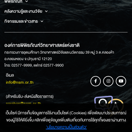
พิพิธภัณฑ์
คลังความรู้และงานวิจัย
กิจกรรมและข่าวสาร
องค์การพิพิธภัณฑ์วิทยาศาสตร์แห่งชาติ
กระทรวงการอุดมศึกษา วิทยาศาสตร์วิจัยและนวัตกรรม 39 หมู่ 3 ต.คลองห้า
อ.คลองหลวง จ.ปทุมธานี 12120
โทร: 02577-9999, แฟกซ์ 02577-9900
อีเมล
info@nsm.or.th
(สำหรับรับ-ส่งหนังสือราชการ)
saraban@nsm.or.th
เว็บไซค์ มีการเก็บข้อมูลการใช้งานเว็บไซต์ (Cookies) เพื่อพัฒนาประสบการณ์
ของผู้ใช้ให้ดียิ่งขึ้น คลิกเพื่อดูข้อมูลเพิ่มเติมเกี่ยวกับการใช้คุกกี้ของเราผ่านทาง
ช่องทางการสอบถามข้อมูล
‘นโยบายความเป็นส่วนตัว'