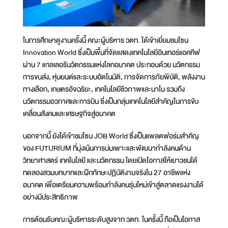
ในการศึกษาดูงานครั้งนี้ คณะผู้บริหาร วตท. ได้เข้าเยี่ยมชมโซน
Innovation World ซึ่งเป็นพื้นที่จัดแสดงเทคโนโลยีอินเทอร์แอคทีฟ
ผ่าน 7 แกลเลอรีนวัตกรรมแห่งโลกอนาคต ประกอบด้วย นวัตกรรม
การขนส่ง, หุ่นยนต์และระบบอัตโนมัติ, การจัดการภัยพิบัติ, พลังงาน
ทางเลือก, เกษตรอัจฉริยะ, เทคโนโลยีชีวภาพและนาโน รวมถึง
นวัตกรรมอวกาศและการบิน ซึ่งเป็นกลุ่มเทคโนโลยีสำคัญในการขับ
เคลื่อนสังคมและเศรษฐกิจสู่อนาคต
นอกจากนี้ ยังได้เข้าชมโซน JOB World ซึ่งเป็นแพลตฟอร์มสำคัญ
ของ FUTURIUM ที่มุ่งเน้นการบ่มเพาะและพัฒนากำลังคนด้าน
วิทยาศาสตร์ เทคโนโลยี และนวัตกรรม โดยเปิดโอกาสให้เยาวชนได้
ทดลองสวมบทบาทและฝึกทักษะปฏิบัติงานจริงใน 27 อาชีพแห่ง
อนาคต เพื่อเตรียมความพร้อมกำลังคนรุ่นใหม่เข้าสู่ตลาดแรงงานได้
อย่างมีประสิทธิภาพ
การต้อนรับคณะผู้บริหารระดับสูงจาก วตท. ในครั้งนี้ ถือเป็นโอกาส