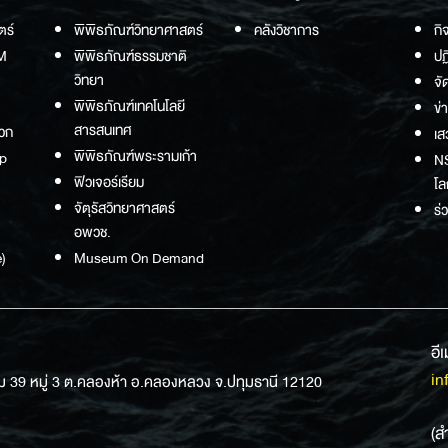
ตร์
พิพิธภัณฑ์วิทยาศาสตร์
คลังวิชาการ
กิ
M
พิพิธภัณฑ์ธรรมชาติ
ปฏ
วิทยา
จั
พิพิธภัณฑ์เทคโนโลยี
ข่
สารสนเทศ
วก
เส
พิพิธภัณฑ์พระรามเก้า
p
NS
ฟิวเจอร์เรียม
โล
จัตุรัสวิทยาศาสตร์
ร่
อพวช.
)
Museum On Demand
อี
in
ม 39 หมู่ 3 ต.คลองห้า อ.คลองหลวง จ.ปทุมธานี 12120
(ส