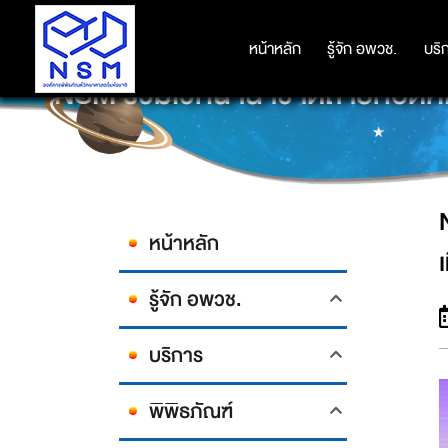
หน้าหลัก
หน้าหลัก
รู้จัก อพวช.
รู้จัก อพวช.
บริ
บริ
NSM ร่วมเวทีนานาชาติถ่ายทอดศั
หน้าหลัก
รู้จัก อพวช.
บริการ
พิพิธภัณฑ์