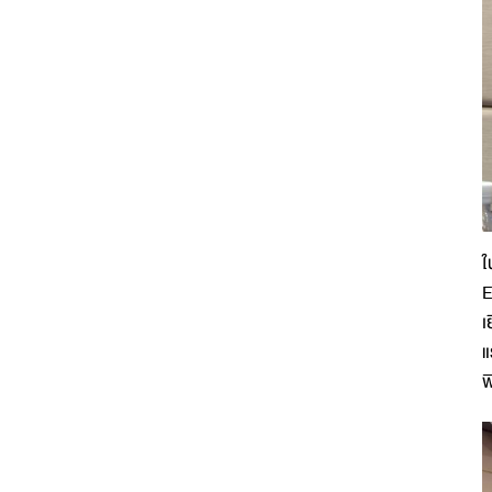
ใ
E
เ
แ
พ