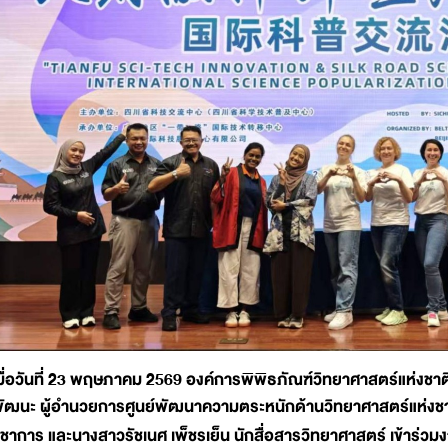
มื่อวันที่ 23 พฤษภาคม 2569 องค์การพิพิธภัณฑ์วิทยาศาสตร์แห่งช
ัฒนะ ผู้อำนวยการศูนย์พัฒนาความตระหนักด้านวิทยาศาสตร์แห่งช
ิชาการ และนางสาวรัชเนศ เพ็ชรเย็น นักสื่อสารวิทยาศาสตร์ เข้าร่ว