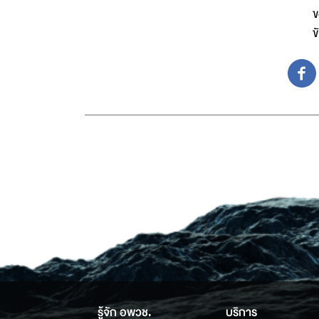
ข
ข
รู้จัก อพวช.
บริการ