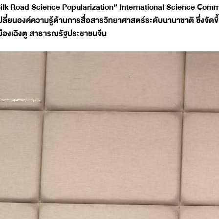
ilk Road Science Popularization” International Science Comm
ปลี่ยนองค์ความรู้ด้านการสื่อสารวิทยาศาสตร์ระดับนานาชาติ ซึ่งจั
มืองเฉิงตู สาธารณรัฐประชาชนจีน