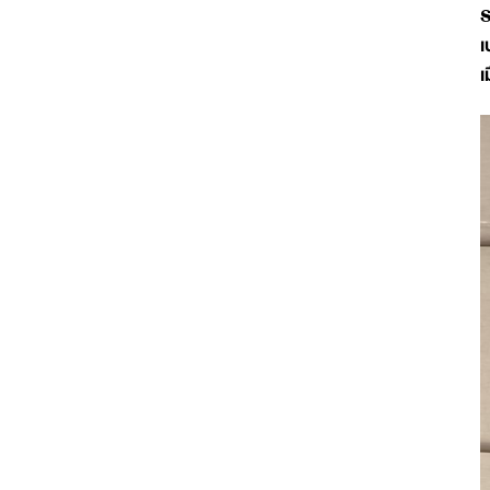
S
เ
เ