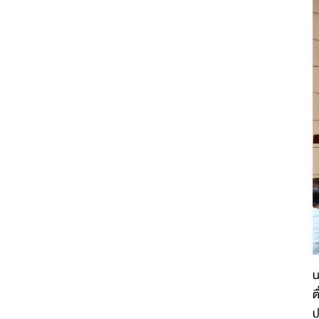
น
ต
ป