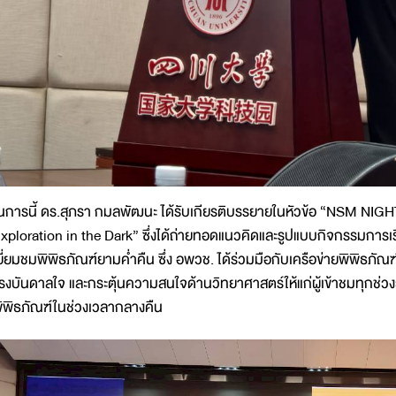
นการนี้ ดร.สุภรา กมลพัฒนะ ได้รับเกียรติบรรยายในหัวข้อ “NSM 
xploration in the Dark” ซึ่งได้ถ่ายทอดแนวคิดและรูปแบบกิจกรรมการ
ยี่ยมชมพิพิธภัณฑ์ยามค่ำคืน ซึ่ง อพวช. ได้ร่วมมือกับเครือข่ายพิพิธภัณฑ์ทั
รงบันดาลใจ และกระตุ้นความสนใจด้านวิทยาศาสตร์ให้แก่ผู้เข้าชมทุก
ิพิธภัณฑ์ในช่วงเวลากลางคืน