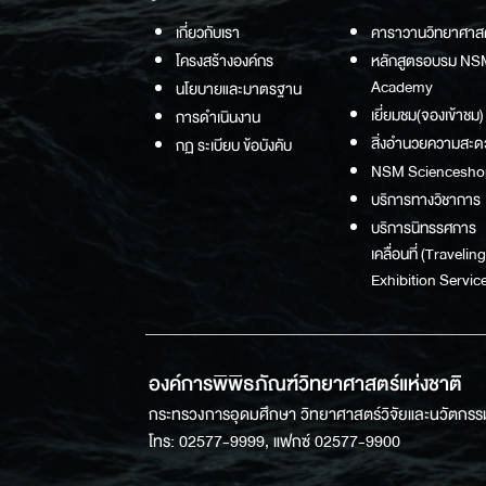
เกี่ยวกับเรา
คาราวานวิทยาศาส
โครงสร้างองค์กร
หลักสูตรอบรม NS
Academy
นโยบายและมาตรฐาน
เยี่ยมชม(จองเข้าชม)
การดำเนินงาน
สิ่งอำนวยความสะด
กฏ ระเบียบ ข้อบังคับ
NSM Sciencesho
บริการทางวิชาการ
บริการนิทรรศการ
เคลื่อนที่ (Traveling
Exhibition Service
องค์การพิพิธภัณฑ์วิทยาศาสตร์แห่งชาติ
กระทรวงการอุดมศึกษา วิทยาศาสตร์วิจัยและนวัตกรร
โทร: 02577-9999, แฟกซ์ 02577-9900