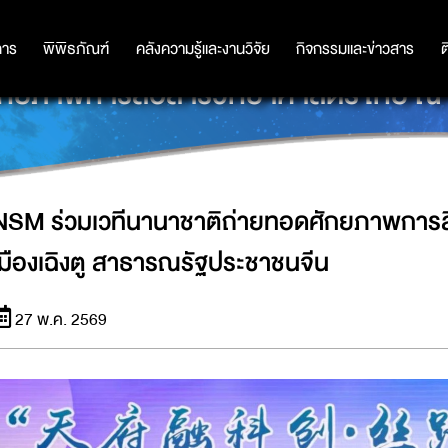
การ
การ
พิพิธภัณฑ์
พิพิธภัณฑ์
คลังความรู้และงานวิจัย
คลังความรู้และงานวิจัย
กิจกรรมและข่าวสาร
กิจกรรมและข่าวสาร
ต
กยภาพการสื่อสารวิทยาศาสตร์ไทย ณ เ
NSM ร่วมเวทีนานาชาติถ่ายทอดศักยภาพการส
เมืองเฉิงตู สาธารณรัฐประชาชนจีน
27 พ.ค. 2569