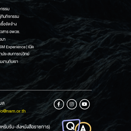
จกรรม
ิทินกิจกรรม
ดซื้อจัดจ้าง
าวสาร อพวช.
วนา
M Experience | เปิด
กประสบการณ์วิทย์
วมงานกับเรา
เมล
fo@nsm.or.th
ำหรับรับ-ส่งหนังสือราชการ)