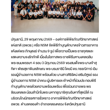
ปทุมธานี, 29 พฤษภาคม 2569 – องค์การพิพิธภัณฑ์วิทยาศาสตร์
แห่งชาติ (อพวช.) หรือ NSM จัดพิธีทำบุญตักบาตรข้าวสารอาหาร
แห้งแด่พระภิกษุสงฆ์ จำนวน 9 รูป เพื่อถวายเป็นพระราชกุศลและ
แสดงความจงรักภักดี เนื่องในโอกาสพระราชพิธีมหามงคลเฉลิม
พระชนมพรรษา 4 รอบ 3 มิถุนายน 2569 ของสมเด็จพระนางเจ้าสุ
ทิดา พัชรสุธาพิมลลักษณ พระบรมราชินี โดยมี ดร.กรรณิการ์ เฉิน
รองผู้อำนวยการ NSM พร้อมด้วย นางสาวศิริรัตน์ เสริมวิฑูรย์ รอง
ผู้อำนวยการ NSM นำคณะผู้บริหารและเจ้าหน้าที่ร่วมประกอบพิธี
ทำบุญตักบาตรด้วยความพร้อมเพรียง เพื่อร่วมถวายพระพร
ชัยมงคลและน้อมสำนึกในพระมหากรุณาธิคุณอันหาที่สุดมิได้ ณ
บริเวณโถงนิทรรศการชั่วคราว อาคารพิพิธภัณฑ์วิทยาศาสตร์
อพวช. ตำบลคลองห้า อำเภอคลองหลวง จังหวัดปทุมธานี