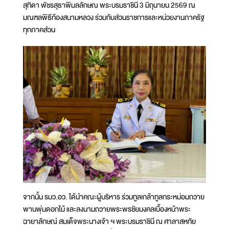
สุทิดา พัชรสุธาพิมลลักษณ พระบรมราชินี 3 มิถุนายน 2569 ณ
มณฑลพิธีท้องสนามหลวง ร่วมกับส่วนราชการและหน่วยงานภาครัฐ
ทุกภาคส่วน
จากนั้น รมว.อว. ได้นำคณะผู้บริหาร ร่วมทูลเกล้าทูลกระหม่อมถวาย
พานพุ่มดอกไม้ และลงนามถวายพระพรชัยมงคลเบื้องหน้าพระ
ฉายาลักษณ์ สมเด็จพระนางเจ้า ฯ พระบรมราชินี ณ ศาลาสหทัย