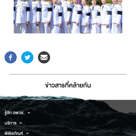
ข่าวสารที่่คล้ายกัน
รู้จัก อพวช.
บริการ
พิพิธภัณฑ์