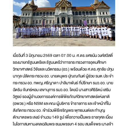
เมื่อวันที่ 3 มิถุนายน 2569 เวลา 07.00 น. ศ.ดร.ยศชนัน วงศ์สวัสดิ์
รองนายกรัฐมนตรีและรัฐมนตรีว่าการกระทรวงการอุดมศึกษา
วิทยาศาสตร์ วิจัยและนวัตกรรม (อว.) พร้อมด้วย ศ.ดร.ศุภชัย ปทุม
นากุล ปลัดกระทรวง อว. นายดนุพร ปุณณกันต์ ผู้ช่วย รมต.ประจำ
กระทรวง อว. ทพญ.ศรีญาดา ปาลิมาพันธ์ ที่ปรึกษา รมว.อว. นาย
ฉัตริน จันทร์หอม เลขานุการ รมว.อว. โดยมี นางสาวศิริรัตน์ เสริม
วิฑูรย์ รองผู้อำนวยการองค์การพิพิธภัณฑ์วิทยาศาสตร์แห่งชาติ
(อพวช.) หรือ NSM และคณะผู้บริหาร ข้าราชการ และเจ้าหน้าที่ใน
สังกัดกระทรวง อว. เข้าร่วมพิธีเจริญพระพุทธมนต์และทำบุญ
ตักบาตรพระสงฆ์ จำนวน 149 รูป เพื่อถวายเป็นพระราชกุศล เนื่อง
ในโอกาสมหามงคลเฉลิมพระชนมพรรษา 4 รอบ สมเด็จพระนางเจ้า