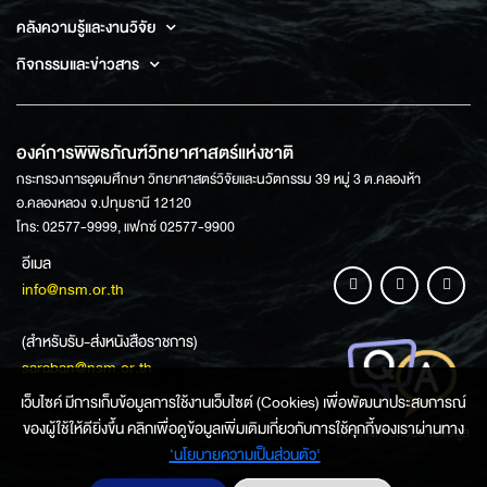
คลังความรู้และงานวิจัย
กิจกรรมและข่าวสาร
องค์การพิพิธภัณฑ์วิทยาศาสตร์แห่งชาติ
กระทรวงการอุดมศึกษา วิทยาศาสตร์วิจัยและนวัตกรรม 39 หมู่ 3 ต.คลองห้า
อ.คลองหลวง จ.ปทุมธานี 12120
โทร: 02577-9999, แฟกซ์ 02577-9900
อีเมล
info@nsm.or.th
(สำหรับรับ-ส่งหนังสือราชการ)
saraban@nsm.or.th
เว็บไซค์ มีการเก็บข้อมูลการใช้งานเว็บไซต์ (Cookies) เพื่อพัฒนาประสบการณ์
ของผู้ใช้ให้ดียิ่งขึ้น คลิกเพื่อดูข้อมูลเพิ่มเติมเกี่ยวกับการใช้คุกกี้ของเราผ่านทาง
ช่องทางการสอบถามข้อมูล
‘นโยบายความเป็นส่วนตัว'