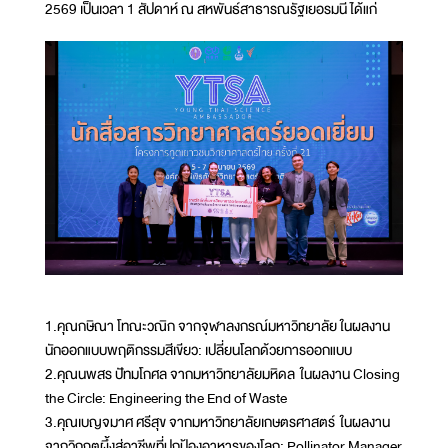
2569 เป็นเวลา 1 สัปดาห์ ณ สหพันธ์สาธารณรัฐเยอรมนี ได้แก่
1.คุณกษิณา โทณะวณิก จากจุฬาลงกรณ์มหาวิทยาลัย ในผลงาน
นักออกแบบพฤติกรรมสีเขียว: เปลี่ยนโลกด้วยการออกแบบ
2.คุณนพสร ปัทมโกศล จากมหาวิทยาลัยมหิดล ในผลงาน Closing
the Circle: Engineering the End of Waste
3.คุณเบญจมาศ ศรีสุข จากมหาวิทยาลัยเกษตรศาสตร์ ในผลงาน
จากวิกฤตผึ้งสู่อาชีพที่ปกป้องอาหารของโลก: Pollinator Manager