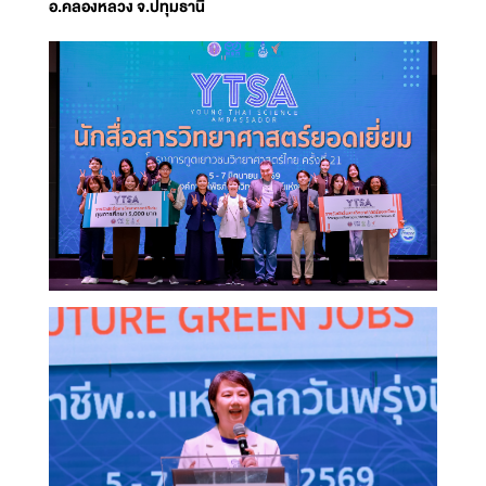
อ.คลองหลวง จ.ปทุมธานี