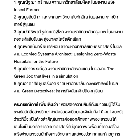
1.คุณณัฐฌา ตรีเกษม จากมหาวิทยาลัยมหิดล ในผลงาน BSF
Insect Farmer
2.คุณนูรอัยนี สาและ จากมหาวิทยาลัยทักษิณ ในผลงาน จากบีก
เกอร์ สู่ชุมชน
3.คุณปณิธิพงศ์ ชูประเสริฐโชค จากมหาวิทยาลัยกรุงเทพ ในผลงาน
ถอดรหัสลับรังมด สู่อนาคตโลจิสติกส์โลก
4.คุณพัทธนันทร์ จันทร์หอม จากมหาวิทยาลัยเกษตรศาสตร์ ในผล
งาน EcoMed Systems Architect: Designing Zero-Waste
Hospitals for the Future
5.คุณวีรากร ระวีกุล จากมหาวิทยาลัยขอนแก่น ในผลงาน The
Green Job that lives in a simulation
6.คุณอาภาศิริ ชุมตรีนอก จากมหาวิทยาลัยเกษตรศาสตร์ ในผล
งาน Green Detectives: ไขภารกิจลับคดีเปลือกทุเรียน
ดร.กรรณิการ์ เพิ่มเติมว่า
“ขอแสดงความยินดีกับเยาวชนผู้ได้รับ
รางวัลนักสื่อสารวิทยาศาสตร์ยอดเยี่ยมและดีเด่นทั้ง 10 คน โดยหวัง
ว่าเวทีนี้จะเป็นก้าวสำคัญในการต่อยอดศักยภาพของเยาวชน ให้
เติบโตเป็นนักสื่อสารวิทยาศาสตร์ที่มีคุณภาพ พร้อมทั้งร่วมสร้าง
เครือข่ายเยาวชนนักสื่อสารวิทยาศาสตร์ของประเทศ และก้าวสู่การ