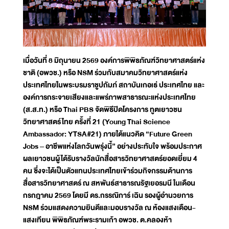
เมื่อวันที่ 8 มิถุนายน 2569 องค์การพิพิธภัณฑ์วิทยาศาสตร์แห่ง
ชาติ (อพวช.) หรือ NSM ร่วมกับสมาคมวิทยาศาสตร์แห่ง
ประเทศไทยในพระบรมราชูปถัมภ์ สถาบันเกอเธ่ ประเทศไทย และ
องค์การกระจายเสียงและแพร่ภาพสาธารณะแห่งประเทศไทย
(ส.ส.ท.) หรือ Thai PBS จัดพิธีปิดโครงการ ทูตเยาวชน
วิทยาศาสตร์ไทย ครั้งที่ 21 (Young Thai Science
Ambassador: YTSA#21) ภายใต้แนวคิด “Future Green
Jobs – อาชีพแห่งโลกวันพรุ่งนี้” อย่างประทับใจ พร้อมประกาศ
ผลเยาวชนผู้ได้รับรางวัลนักสื่อสารวิทยาศาสตร์ยอดเยี่ยม 4
คน ซึ่งจะได้เป็นตัวแทนประเทศไทยเข้าร่วมกิจกรรมด้านการ
สื่อสารวิทยาศาสตร์ ณ สหพันธ์สาธารณรัฐเยอรมนี ในเดือน
กรกฎาคม 2569 โดยมี ดร.กรรณิการ์ เฉิน รองผู้อำนวยการ
NSM ร่วมแสดงความยินดีและมอบรางวัล ณ ห้องแสงเดือน-
แสงเทียน พิพิธภัณฑ์พระรามเก้า อพวช. ต.คลองห้า