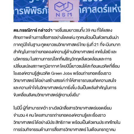
ดร.กรรณิการ์ กล่าวว่า
“ขอชื่นชมเยาวชนทั้ง 39 คน ที่ได้แสดง
ศักยภาพด้านการสื่อสารอย่างโดดเด่น ทุกคนล้วนเป็นตัวแทนอันน่า
ภาคภูมิใจในฐานะทูตเยาวชนวิทยาศาสตร์ไทย รุ่นที่ 21 ที่จะมีบทบาท
สำคัญในการถ่ายทอดองค์ความรู้ด้านวิทยาศาสตร์ เทคโนโลยี และ
นวัตกรรม ในสถานการณ์โลกที่เผชิญวิกฤตสิ่งแวดล้อมและการ
เปลี่ยนแปลงสภาพภูมิอากาศ โดยปีนี้เยาวชนได้สะท้อนแนวคิดที่เชื่อม
โยงองค์ความรู้สู่แนวคิด Green Jobs พร้อมถ่ายทอดเรื่องราว
วิทยาศาสตร์ได้อย่างสร้างสรรค์ ทำให้สาธารณชนเกิดความสนใจ
และความเข้าใจในวิทยาศาสตร์มากยิ่งขึ้น อันเป็นพลังสำคัญในการ
ขับเคลื่อนสังคมวิทยาศาสตร์สู่ความยั่งยืน”
ในปีนี้ ผู้ที่สามารถคว้า รางวัลนักสื่อสารวิทยาศาสตร์ยอดเยี่ยม
จำนวน 4 คน โดยสามารถถ่ายทอดองค์ความรู้และเรื่องราว
วิทยาศาสตร์ได้อย่างมีประสิทธิภาพ พร้อมเป็นตัวแทนประเทศไทยใน
การร่วมกิจกรรมด้านการสื่อสารวิทยาศาสตร์ ในเดือนกรกฎาคม