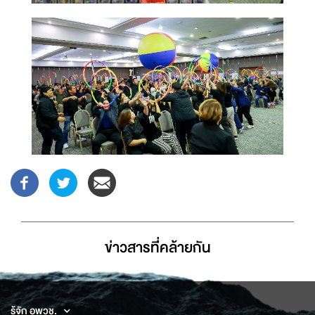
ข่าวสารที่่คล้ายกัน
รู้จัก อพวช.