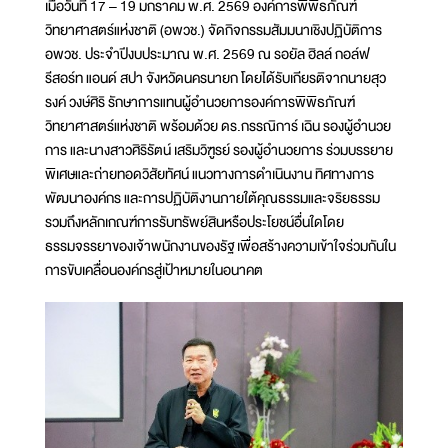
เมื่อวันที่ 17 – 19 มกราคม พ.ศ. 2569 องค์การพิพิธภัณฑ์
วิทยาศาสตร์แห่งชาติ (อพวช.) จัดกิจกรรมสัมมนาเชิงปฏิบัติการ
อพวช. ประจำปีงบประมาณ พ.ศ. 2569 ณ รอยัล ฮิลล์ กอล์ฟ
รีสอร์ท แอนด์ สปา จังหวัดนครนายก โดยได้รับเกียรติจากนายสุว
รงค์ วงษ์ศิริ รักษาการแทนผู้อำนวยการองค์การพิพิธภัณฑ์
วิทยาศาสตร์แห่งชาติ พร้อมด้วย ดร.กรรณิการ์ เฉิน รองผู้อำนวย
การ และนางสาวศิริรัตน์ เสริมวิฑูรย์ รองผู้อำนวยการ ร่วมบรรยาย
พิเศษและถ่ายทอดวิสัยทัศน์ แนวทางการดำเนินงาน ทิศทางการ
พัฒนาองค์กร และการปฏิบัติงานภายใต้คุณธรรมและจริยธรรม
รวมถึงหลักเกณฑ์การรับทรัพย์สินหรือประโยชน์อื่นใดโดย
ธรรมจรรยาของเจ้าพนักงานของรัฐ เพื่อสร้างความเข้าใจร่วมกันใน
การขับเคลื่อนองค์กรสู่เป้าหมายในอนาคต