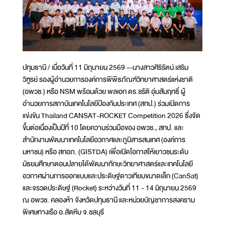
ปทุมธานี / เมื่อวันที่ 11 มิถุนายน 2569 --นางสาวศิริรัตน์ เสริม
วิฑูรย์ รองผู้อำนวยการองค์การพิพิธภัณฑ์วิทยาศาสตร์แห่งชาติ
(อพวช.) หรือ NSM พร้อมด้วย พลเอก ดร.ชรัติ อุ่มสัมฤทธิ์ ผู้
อำนวยการสถาบันเทคโนโลยีป้องกันประเทศ (สทป.) ร่วมเปิดการ
แข่งขัน Thailand CANSAT-ROCKET Competition 2026 ซึ่งจัด
ขึ้นต่อเนื่องเป็นปีที่ 10 โดยความร่วมมือของ อพวช., สทป. และ
สำนักงานพัฒนาเทคโนโลยีอวกาศและภูมิสารสนเทศ (องค์การ
มหาชน) หรือ สทอภ. (GISTDA) เพื่อเปิดโอกาสให้เยาวชนระดับ
มัธยมศึกษาตอนปลายได้พัฒนาทักษะวิทยาศาสตร์และเทคโนโลยี
อวกาศผ่านการออกแบบและประดิษฐ์ดาวเทียมขนาดเล็ก (CanSat)
และจรวดประดิษฐ์ (Rocket) ระหว่างวันที่ 11 - 14 มิถุนายน 2569
ณ อพวช. คลองห้า จังหวัดปทุมธานี และหน่วยบัญชาการสงคราม
พิเศษทางเรือ อ.สัตหีบ จ.ชลบุรี