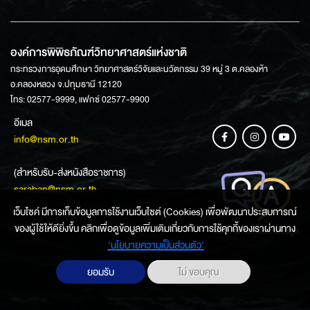
องค์การพิพิธภัณฑ์วิทยาศาสตร์แห่งชาติ
กระทรวงการอุดมศึกษา วิทยาศาสตร์วิจัยและนวัตกรรม 39 หมู่ 3 ต.คลองห้า
อ.คลองหลวง จ.ปทุมธานี 12120
โทร: 02577-9999, แฟกซ์ 02577-9900
อีเมล
info@nsm.or.th
(สำหรับรับ-ส่งหนังสือราชการ)
saraban@nsm.or.th
เว็บไซค์ มีการเก็บข้อมูลการใช้งานเว็บไซต์ (Cookies) เพื่อพัฒนาประสบการณ์
ของผู้ใช้ให้ดียิ่งขึ้น คลิกเพื่อดูข้อมูลเพิ่มเติมเกี่ยวกับการใช้คุกกี้ของเราผ่านทาง
ช่องทางการสอบถามข้อมูล
‘นโยบายความเป็นส่วนตัว'
ยอมรับ
ไม่ ขอบคุณ