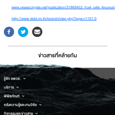
www.researchgate.net/publication/31869452_Fuel_cells_khuxxari
http://www.dstd.mi.th/board/index.php?topic=1101.0
ข่าวสารที่่คล้ายกัน
รู้จัก อพวช.
บริการ
พิพิธภัณฑ์
คลังความรู้และงานวิจัย
กิจกรรมและข่าวสาร