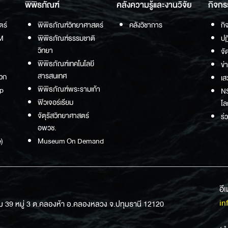
พิพิธภัณฑ์
คลังความรู้และงานวิจัย
กิจกร
ตร์
พิพิธภัณฑ์วิทยาศาสตร์
คลังวิชาการ
กิ
M
พิพิธภัณฑ์ธรรมชาติ
ปฏ
วิทยา
จั
พิพิธภัณฑ์เทคโนโลยี
ข่
สารสนเทศ
วก
เส
พิพิธภัณฑ์พระรามเก้า
p
NS
ฟิวเจอร์เรียม
โล
จัตุรัสวิทยาศาสตร์
ร่
อพวช.
)
Museum On Demand
อี
in
ม 39 หมู่ 3 ต.คลองห้า อ.คลองหลวง จ.ปทุมธานี 12120