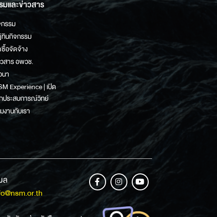
รมและข่าวสาร
จกรรม
ิทินกิจกรรม
ดซื้อจัดจ้าง
าวสาร อพวช.
วนา
M Experience | เปิด
กประสบการณ์วิทย์
วมงานกับเรา
เมล
fo@nsm.or.th