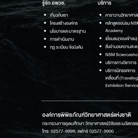
รู้จัก อพวช.
บริการ
เกี่ยวกับเรา
คาราวานวิทยาศาส
โครงสร้างองค์กร
หลักสูตรอบรม NS
Academy
นโยบายและมาตรฐาน
เยี่ยมชม(จองเข้าชม)
การดำเนินงาน
สิ่งอำนวยความสะด
กฏ ระเบียบ ข้อบังคับ
NSM Sciencesho
บริการทางวิชาการ
บริการนิทรรศการ
เคลื่อนที่ (Traveling
Exhibition Service
องค์การพิพิธภัณฑ์วิทยาศาสตร์แห่งชาติ
กระทรวงการอุดมศึกษา วิทยาศาสตร์วิจัยและนวัตกรร
โทร: 02577-9999, แฟกซ์ 02577-9900