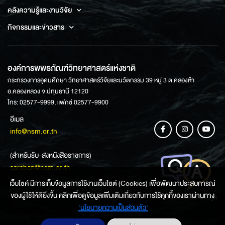
คลังความรู้และงานวิจัย
กิจกรรมและข่าวสาร
องค์การพิพิธภัณฑ์วิทยาศาสตร์แห่งชาติ
กระทรวงการอุดมศึกษา วิทยาศาสตร์วิจัยและนวัตกรรม 39 หมู่ 3 ต.คลองห้า
อ.คลองหลวง จ.ปทุมธานี 12120
โทร: 02577-9999, แฟกซ์ 02577-9900
อีเมล
info@nsm.or.th
(สำหรับรับ-ส่งหนังสือราชการ)
saraban@nsm.or.th
เว็บไซค์ มีการเก็บข้อมูลการใช้งานเว็บไซต์ (Cookies) เพื่อพัฒนาประสบการณ์
ของผู้ใช้ให้ดียิ่งขึ้น คลิกเพื่อดูข้อมูลเพิ่มเติมเกี่ยวกับการใช้คุกกี้ของเราผ่านทาง
ช่องทางการสอบถามข้อมูล
‘นโยบายความเป็นส่วนตัว'