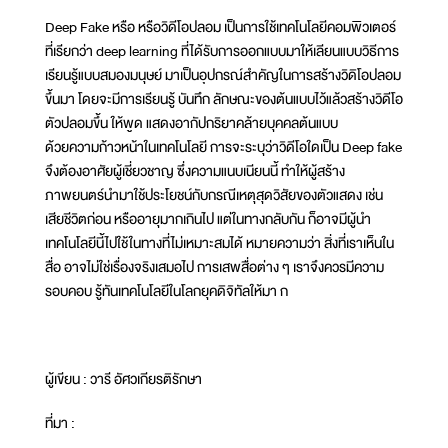
Deep Fake หรือ หรือวิดีโอปลอม เป็นการใช้เทคโนโลยีคอมพิวเตอร์
ที่เรียกว่า deep learning ที่ได้รับการออกแบบมาให้เลียนแบบวิธีการ
เรียนรู้แบบสมองมนุษย์ มาเป็นอุปกรณ์สำคัญในการสร้างวิดิโอปลอม
ขึ้นมา โดยจะมีการเรียนรู้ บันทึก ลักษณะของต้นแบบไว้แล้วสร้างวิดีโอ
ตัวปลอมขึ้น ให้พูด แสดงอากัปกริยาคล้ายบุคคลต้นแบบ
ด้วยความก้าวหน้าในเทคโนโลยี การจะระบุว่าวิดีโอใดเป็น Deep fake
จึงต้องอาศัยผู้เชี่ยวชาญ ซึ่งความแนบเนียนนี้ ทำให้ผู้สร้าง
ภาพยนตร์นำมาใช้ประโยชน์กับกรณีเหตุสุดวิสัยของตัวแสดง เช่น
เสียชีวิตก่อน หรืออายุมากเกินไป แต่ในทางกลับกัน ก็อาจมีผู้นำ
เทคโนโลยีนี้ไปใช้ในทางที่ไม่เหมาะสมได้ หมายความว่า สิ่งที่เราเห็นใน
สื่อ อาจไม่ใช่เรื่องจริงเสมอไป การเสพสื่อต่าง ๆ เราจึงควรมีความ
รอบคอบ รู้ทันเทคโนโลยีในโลกยุคดิจิทัลให้มา ก
ผู้เขียน : วารี อัศวเกียรติรักษา
ที่มา :