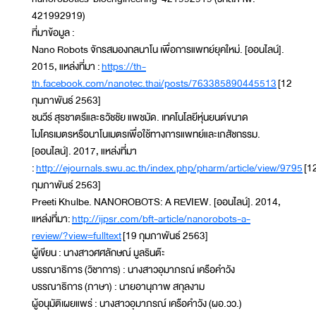
421992919)
ที่มาข้อมูล :
Nano Robots จักรสมองกลนาโน เพื่อการแพทย์ยุคใหม่. [ออนไลน์].
2015, แหล่งที่มา :
https://th-
th.facebook.com/nanotec.thai/posts/763385890445513
[12
กุมภาพันธ์ 2563]
ชนวีร์ สุรชาตรีและธวัชชัย แพชมัด. เทคโนโลยีหุ่นยนต์ขนาด
ไมโครเมตรหรือนาโนเมตรเพื่อใช้ทางการแพทย์และเภสัชกรรม.
[ออนไลน์]. 2017, แหล่งที่มา
:
http://ejournals.swu.ac.th/index.php/pharm/article/view/9795
[1
กุมภาพันธ์ 2563]
Preeti Khulbe. NANOROBOTS: A REVIEW. [ออนไลน์]. 2014,
แหล่งที่มา:
http://ijpsr.com/bft-article/nanorobots-a-
review/?view=fulltext
[19 กุมภาพันธ์ 2563]
ผู้เขียน : นางสาวศศลักษณ์ มูลรินต๊ะ
บรรณาธิการ (วิชาการ) : นางสาวอุมาภรณ์ เครือคำวัง
บรรณาธิการ (ภาษา) : นายอานุภาพ สกุลงาม
ผู้อนุมัติเผยแพร่ : นางสาวอุมาภรณ์ เครือคำวัง (ผอ.วว.)