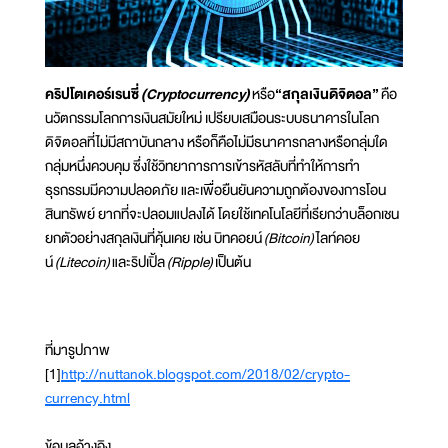
คริปโตเคอร์เรนซี่
(Cryptocurrency)
หรือ
“สกุลเงินดิจิตอล”
คือ
นวัตกรรมโลกการเงินสมัยใหม่ เปรียบเสมือนระบบธนาคารในโลก
ดิจิตอลที่ไม่มีสถาบันกลาง หรือก็คือไม่มีธนาคารกลางหรือกลุ่มใด
กลุ่มหนึ่งควบคุม ซึ่งใช้วิทยาการการเข้ารหัสลับที่ทำให้การทำ
ธุรกรรมมีความปลอดภัย และเพื่อยืนยันความถูกต้องของการโอน
สินทรัพย์ ยากที่จะปลอมแปลงได้ โดยใช้เทคโนโลยีที่เรียกว่าบล็อกเชน
ยกตัวอย่างสกุลเงินที่คุ้นเคย เช่น บิทคอยน์
(Bitcoin)
ไลท์คอย
น์
(Litecoin)
และริปเปิ้ล
(Ripple)
เป็นต้น
ที่มารูปภาพ
[1]
http://nuttanok.blogspot.com/2018/02/crypto-
currency.html
ข้อมูลอ้างอิง