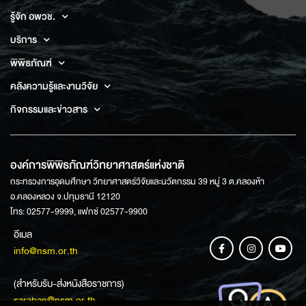
รู้จัก อพวช.
บริการ
พิพิธภัณฑ์
คลังความรู้และงานวิจัย
กิจกรรมและข่าวสาร
องค์การพิพิธภัณฑ์วิทยาศาสตร์แห่งชาติ
กระทรวงการอุดมศึกษา วิทยาศาสตร์วิจัยและนวัตกรรม 39 หมู่ 3 ต.คลองห้า
อ.คลองหลวง จ.ปทุมธานี 12120
โทร: 02577-9999, แฟกซ์ 02577-9900
อีเมล
info@nsm.or.th
(สำหรับรับ-ส่งหนังสือราชการ)
saraban@nsm.or.th