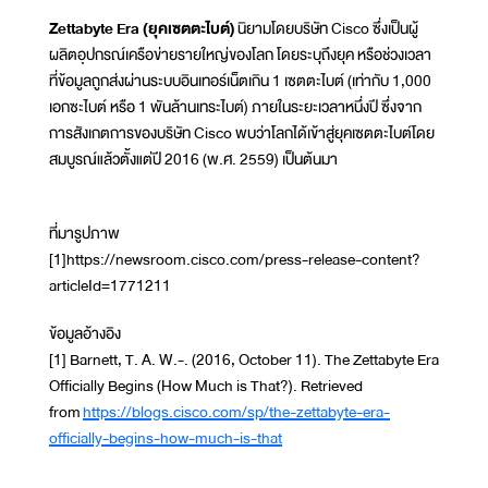
Zettabyte Era (ยุคเซตตะไบต์)
นิยามโดยบริษัท Cisco ซึ่งเป็นผู้
ผลิตอุปกรณ์เครือข่ายรายใหญ่ของโลก โดยระบุถึงยุค หรือช่วงเวลา
ที่ข้อมูลถูกส่งผ่านระบบอินเทอร์เน็ตเกิน 1 เซตตะไบต์ (เท่ากับ 1,000
เอกซะไบต์ หรือ 1 พันล้านเทระไบต์) ภายในระยะเวลาหนึ่งปี ซึ่งจาก
การสังเกตการของบริษัท Cisco พบว่าโลกได้เข้าสู่ยุคเซตตะไบต์โดย
สมบูรณ์แล้วตั้งแต่ปี 2016 (พ.ศ. 2559) เป็นต้นมา
ที่มารูปภาพ
[1]https://newsroom.cisco.com/press-release-content?
articleId=1771211
ข้อมูลอ้างอิง
[1] Barnett, T. A. W.-. (2016, October 11). The Zettabyte Era
Officially Begins (How Much is That?). Retrieved
from
https://blogs.cisco.com/sp/the-zettabyte-era-
officially-begins-how-much-is-that