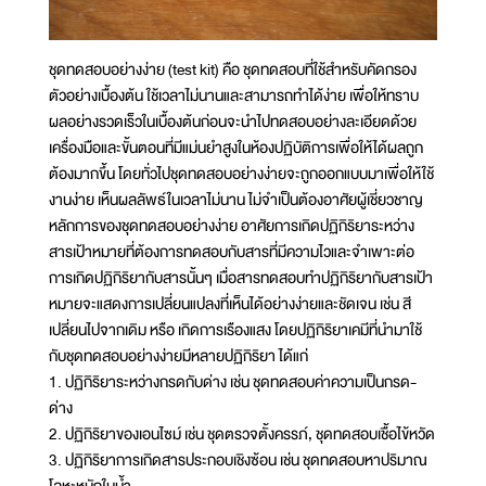
ชุดทดสอบอย่างง่าย (test kit) คือ ชุดทดสอบที่ใช้สำหรับคัดกรอง
ตัวอย่างเบื้องต้น ใช้เวลาไม่นานและสามารถทำได้ง่าย เพื่อให้ทราบ
ผลอย่างรวดเร็วในเบื้องต้นก่อนจะนำไปทดสอบอย่างละเอียดด้วย
เครื่องมือและขั้นตอนที่มีแม่นยำสูงในห้องปฏิบัติการเพื่อให้ได้ผลถูก
ต้องมากขึ้น โดยทั่วไปชุดทดสอบอย่างง่ายจะถูกออกแบบมาเพื่อให้ใช้
งานง่าย เห็นผลลัพธ์ในเวลาไม่นาน ไม่จำเป็นต้องอาศัยผู้เชี่ยวชาญ
หลักการของชุดทดสอบอย่างง่าย อาศัยการเกิดปฏิกิริยาระหว่าง
สารเป้าหมายที่ต้องการทดสอบกับสารที่มีความไวและจำเพาะต่อ
การเกิดปฏิกิริยากับสารนั้นๆ เมื่อสารทดสอบทำปฏิกิริยากับสารเป้า
หมายจะแสดงการเปลี่ยนแปลงที่เห็นได้อย่างง่ายและชัดเจน เช่น สี
เปลี่ยนไปจากเดิม หรือ เกิดการเรืองแสง โดยปฏิกิริยาเคมีที่นำมาใช้
กับชุดทดสอบอย่างง่ายมีหลายปฏิกิริยา ได้แก่
1. ปฏิกิริยาระหว่างกรดกับด่าง เช่น ชุดทดสอบค่าความเป็นกรด-
ด่าง
2. ปฏิกิริยาของเอนไซม์ เช่น ชุดตรวจตั้งครรภ์, ชุดทดสอบเชื้อไข้หวัด
3. ปฏิกิริยาการเกิดสารประกอบเชิงซ้อน เช่น ชุดทดสอบหาปริมาณ
โลหะหนักในน้ำ