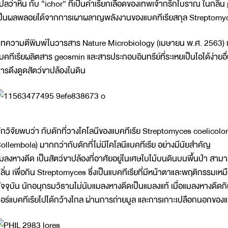
ปลว่าหิน กับ “ichor” ที่เป็นคำเรียกเลือดของเทพเจ้ากรีกโบราณ ในกลิ่น
ป็นผลพลอยได้จากการเผาผลาญพลังงานของแบคทีเรียสกุล Streptomyce
ทความตีพิมพ์ในวารสาร Nature Microbiology (เมษายน พ.ศ. 2563) ก
บคทีเรียผลิตสาร geosmin และสารประกอบอินทรีย์ที่ระเหยเป็นไอได้ง่ายอื
ารดึงดูดสัตว์ขาปล้องในดิน
ักวิจัยพบว่า กับดักที่วางโคโลนีของแบคทีเรีย Streptomyces coelicolo
ollembola) มากกว่ากับดักที่ไม่มีโคโลนีแบคทีเรีย อย่างมีนัยสำคัญ
มลงหางดีด เป็นสัตว์ขาปล้องที่อาศัยอยู่ในเศษใบไม้บนดินบนพื้นป่า สามา
ลิ่น เพื่อกิน Streptomyces ซึ่งเป็นแบคทีเรียที่มีหน้าตาและพฤติกรรมเห
ัจจุบัน นักอนุกรมวิธานไม่นับแมลงหางดีดเป็นแมลงแท้ เมื่อแมลงหางดีดก
อร์แบคทีเรียไปได้กว้างไกล ผ่านการถ่ายมูล และการเกาะเปลือกนอกของ