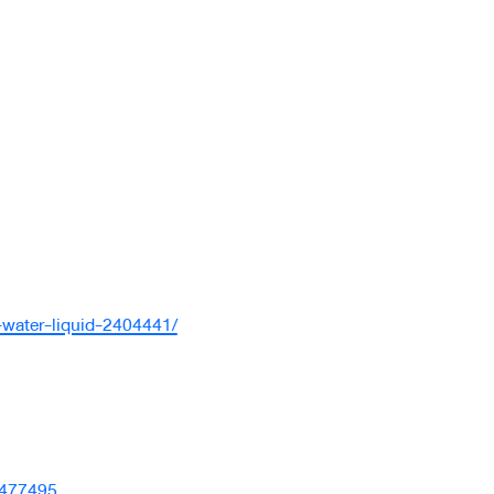
-water-liquid-2404441/
3477495