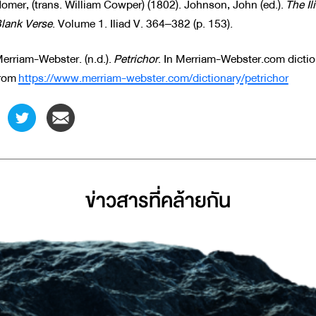
omer, (trans. William Cowper) (1802). Johnson, John (ed.).
The Il
lank Verse
. Volume 1. Iliad V. 364–382 (p. 153).
erriam-Webster. (n.d.).
Petrichor
. In Merriam-Webster.com dictio
rom
https://www.merriam-webster.com/dictionary/petrichor
ข่าวสารที่่คล้ายกัน