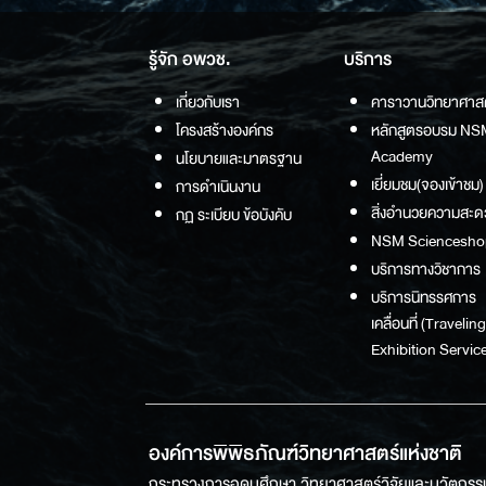
รู้จัก อพวช.
บริการ
เกี่ยวกับเรา
คาราวานวิทยาศาส
โครงสร้างองค์กร
หลักสูตรอบรม NS
Academy
นโยบายและมาตรฐาน
เยี่ยมชม(จองเข้าชม)
การดำเนินงาน
สิ่งอำนวยความสะด
กฏ ระเบียบ ข้อบังคับ
NSM Sciencesho
บริการทางวิชาการ
บริการนิทรรศการ
เคลื่อนที่ (Traveling
Exhibition Service
องค์การพิพิธภัณฑ์วิทยาศาสตร์แห่งชาติ
กระทรวงการอุดมศึกษา วิทยาศาสตร์วิจัยและนวัตกรร