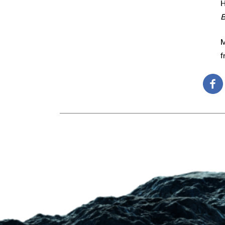
H
B
M
f