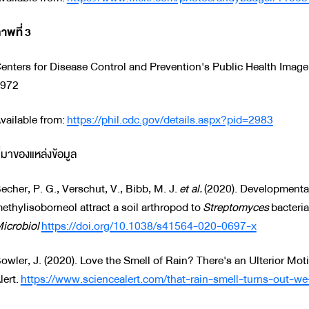
าพที่
3
enters for Disease Control and Prevention's Public Health Image 
972
vailable from:
https://phil.cdc.gov/details.aspx?pid=2983
ี่มาของแหล่งข้อมูล
echer, P. G., Verschut, V., Bibb, M. J.
et al.
(2020). Developmental
ethylisoborneol attract a soil arthropod to
Streptomyces
bacteria
icrobiol
https://doi.org/10.1038/s41564-020-0697-x
owler, J. (2020). Love the Smell of Rain? There's an Ulterior Mot
lert.
https://www.sciencealert.com/that-rain-smell-turns-out-we-