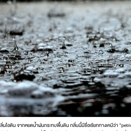
ลิ่นไอดิน จากหยดน้ำฝนกระทบพื้นดิน กลิ่นนี้มีชื่อเรียกทางเคมีว่า “petr