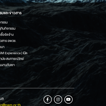
รมและข่าวสาร
จกรรม
ิทินกิจกรรม
ดซื้อจัดจ้าง
าวสาร อพวช.
วนา
M Experience | เปิด
กประสบการณ์วิทย์
วมงานกับเรา
เมล
fo@nsm.or.th