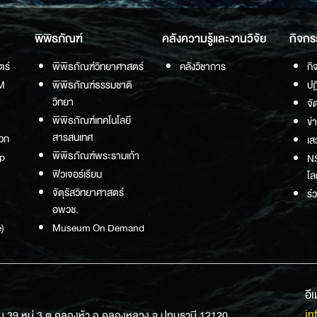
พิพิธภัณฑ์
คลังความรู้และงานวิจัย
กิจกร
ตร์
พิพิธภัณฑ์วิทยาศาสตร์
คลังวิชาการ
กิ
M
พิพิธภัณฑ์ธรรมชาติ
ปฏ
วิทยา
จั
พิพิธภัณฑ์เทคโนโลยี
ข่
สารสนเทศ
วก
เส
พิพิธภัณฑ์พระรามเก้า
p
NS
ฟิวเจอร์เรียม
โล
จัตุรัสวิทยาศาสตร์
ร่
อพวช.
)
Museum On Demand
อี
in
ม 39 หมู่ 3 ต.คลองห้า อ.คลองหลวง จ.ปทุมธานี 12120