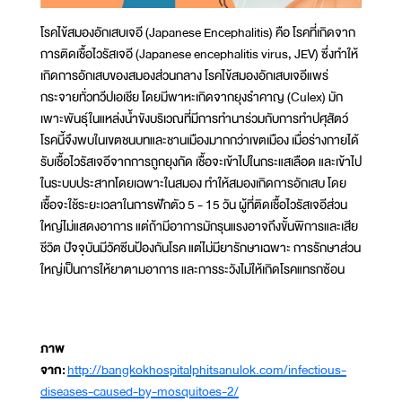
โรคไข้สมองอักเสบเจอี (Japanese Encephalitis) คือ โรคที่เกิดจาก
การติดเชื้อไวรัสเจอี (Japanese encephalitis virus, JEV) ซึ่งทำให้
เกิดการอักเสบของสมองส่วนกลาง โรคไข้สมองอักเสบเจอีแพร่
กระจายทั่วทวีปเอเชีย โดยมีพาหะเกิดจากยุงรำคาญ (Culex) มัก
เพาะพันธุ์ในแหล่งน้ำขังบริเวณที่มีการทำนาร่วมกับการทำปศุสัตว์
โรคนี้จึงพบในเขตชนบทและชานเมืองมากกว่าเขตเมือง เมื่อร่างกายได้
รับเชื้อไวรัสเจอีจากการถูกยุงกัด เชื้อจะเข้าไปในกระแสเลือด และเข้าไป
ในระบบประสาทโดยเฉพาะในสมอง ทำให้สมองเกิดการอักเสบ โดย
เชื้อจะใช้ระยะเวลาในการฟักตัว 5 - 15 วัน ผู้ที่ติดเชื้อไวรัสเจอีส่วน
ใหญ่ไม่แสดงอาการ แต่ถ้ามีอาการมักรุนแรงอาจถึงขั้นพิการและเสีย
ชีวิต ปัจจุบันมีวัคซีนป้องกันโรค แต่ไม่มียารักษาเฉพาะ การรักษาส่วน
ใหญ่เป็นการให้ยาตามอาการ และการระวังไม่ให้เกิดโรคแทรกซ้อน
ภาพ
จาก:
http://bangkokhospitalphitsanulok.com/infectious-
diseases-caused-by-mosquitoes-2/