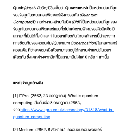
Qubit
(อ่านว่า คิวบิต)
มีชื่อเต็มว่า
Quantum bit
เป็นหน่วยย่อยที่สุด
ของข้อมูลในระบบคอมพิวเตอร์เชิงควอนตัม
(Quantum
Computer)
มีการทำงานคล้ายกับบิต
(Bit)
ที่เป็นหน่วยย่อยที่สุดของ
ข้อมูลในระบบคอมพิวเตอร์แบบทั่วไป แต่ความพิเศษของคิวบิตคือ มี
สถานะที่เป็นได้ทั้ง 0 และ 1 ในเวลาเดียวกัน โดยหลักการนี้นำมาจาก
การซ้อนทับของควอนตัม
(Quantum Superposition)
ในกลศาสตร์
ควอนตัม ที่ว่าอะตอมหนึ่งตัวสามารถอยู่ได้หลายตำแหน่งในเวลา
เดียวกัน ซึ่งแตกต่างจากบิตที่มีสถานะเป็นได้แค่ 0 หรือ 1 เท่านั้น
แหล่งข้อมูลอ้างอิง
[1] ITPro. (2562, 23 กรกฏาคม). What is quantum
computing. สืบค้นเมื่อ 8 กรกฎาคม 2563,
จาก
https://www.itpro.co.uk/technology/31818/what-is-
quantum-computing
[2] Medium. (2562, 5 สิงหาคม). ควอนตัมคอมพิวเตอร์