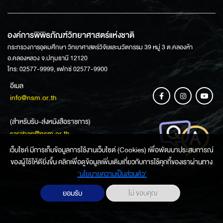
องค์การพิพิธภัณฑ์วิทยาศาสตร์แห่งชาติ
กระทรวงการอุดมศึกษา วิทยาศาสตร์วิจัยและนวัตกรรม 39 หมู่ 3 ต.คลองห้า
อ.คลองหลวง จ.ปทุมธานี 12120
โทร: 02577-9999, แฟกซ์ 02577-9900
อีเมล
info@nsm.or.th
(สำหรับรับ-ส่งหนังสือราชการ)
saraban@nsm.or.th
เว็บไซค์ มีการเก็บข้อมูลการใช้งานเว็บไซต์ (Cookies) เพื่อพัฒนาประสบการณ์
ของผู้ใช้ให้ดียิ่งขึ้น คลิกเพื่อดูข้อมูลเพิ่มเติมเกี่ยวกับการใช้คุกกี้ของเราผ่านทาง
ช่องทางการสอบถามข้อมูล
‘นโยบายความเป็นส่วนตัว'
ยอมรับ
ไม่ ขอบคุณ