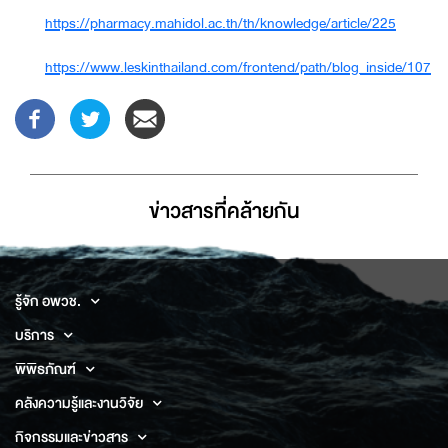
https://pharmacy.mahidol.ac.th/th/knowledge/article/225
https://www.leskinthailand.com/frontend/path/blog_inside/107
ข่าวสารที่่คล้ายกัน
รู้จัก อพวช.
บริการ
พิพิธภัณฑ์
คลังความรู้และงานวิจัย
กิจกรรมและข่าวสาร