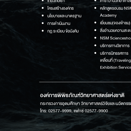
เกี่ยวกับเรา
คาราวานวิทยาศาส
โครงสร้างองค์กร
หลักสูตรอบรม NS
Academy
นโยบายและมาตรฐาน
เยี่ยมชม(จองเข้าชม)
การดำเนินงาน
สิ่งอำนวยความสะด
กฏ ระเบียบ ข้อบังคับ
NSM Sciencesho
บริการทางวิชาการ
บริการนิทรรศการ
เคลื่อนที่ (Traveling
Exhibition Service
องค์การพิพิธภัณฑ์วิทยาศาสตร์แห่งชาติ
กระทรวงการอุดมศึกษา วิทยาศาสตร์วิจัยและนวัตกรร
โทร: 02577-9999, แฟกซ์ 02577-9900