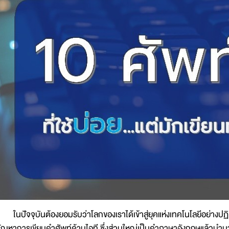
นปัจจุบันต้องยอมรับว่าโลกของเราได้เข้าสู่ยุคแห่งเทคโนโลยีอย่างปฏิเ
ัญหาการเขียนคำศัพท์ด้านไอที ซึ่งส่วนใหญ่เป็นคำภาษาอังกฤษแล้วนำมา