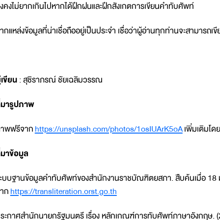
ึ่งคงไม่ยากเกินไปหากได้ฝึกฝนและฝึกสังเกตการเขียนคำทับศัพท์
ากแหล่งข้อมูลที่น่าเชื่อถืออยู่เป็นประจำ เชื่อว่าผู้อ่านทุกท่านจะสามารถเ
ู้เขียน
: สุชิราภรณ์ ชัยเฉลิมวรรณ
ี่มารูปภาพ
าพฟรีจาก
https://unsplash.com/photos/1osIUArK5oA
เพิ่มเติมโด
ี่มาข้อมูล
ะบบฐานข้อมูลคำทับศัพท์ของสำนักงานราชบัณฑิตยสภา. สืบค้นเมื่อ 1
จาก
https://transliteration.orst.go.th
ระกาศสำนักนายกรัฐมนตรี เรื่อง หลักเกณฑ์การทับศัพท์ภาษาอังกฤษ. (