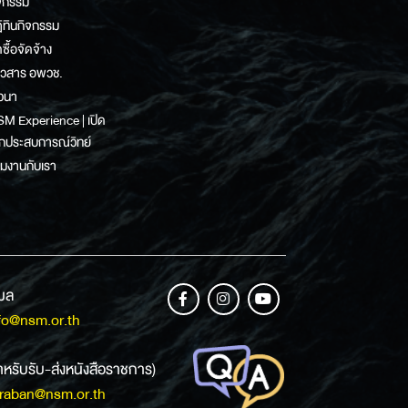
จกรรม
ิทินกิจกรรม
ดซื้อจัดจ้าง
าวสาร อพวช.
วนา
M Experience | เปิด
กประสบการณ์วิทย์
วมงานกับเรา
เมล
fo@nsm.or.th
ำหรับรับ-ส่งหนังสือราชการ)
raban@nsm.or.th