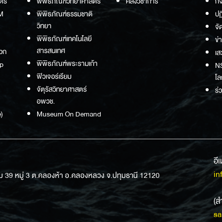
ตร์
พิพิธภัณฑ์วิทยาศาสตร์
คลังวิชาการ
กิ
M
พิพิธภัณฑ์ธรรมชาติ
ปฏ
วิทยา
จั
พิพิธภัณฑ์เทคโนโลยี
ข่
สารสนเทศ
วก
เส
พิพิธภัณฑ์พระรามเก้า
p
NS
ฟิวเจอร์เรียม
โล
จัตุรัสวิทยาศาสตร์
ร่
อพวช.
)
Museum On Demand
อี
in
ม 39 หมู่ 3 ต.คลองห้า อ.คลองหลวง จ.ปทุมธานี 12120
(ส
sa