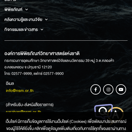
พิพิธภัณฑ์
คลังความรู้และงานวิจัย
กิจกรรมและข่าวสาร
องค์การพิพิธภัณฑ์วิทยาศาสตร์แห่งชาติ
กระทรวงการอุดมศึกษา วิทยาศาสตร์วิจัยและนวัตกรรม 39 หมู่ 3 ต.คลองห้า
อ.คลองหลวง จ.ปทุมธานี 12120
โทร: 02577-9999, แฟกซ์ 02577-9900
อีเมล
info@nsm.or.th
(สำหรับรับ-ส่งหนังสือราชการ)
saraban@nsm.or.th
เว็บไซค์ มีการเก็บข้อมูลการใช้งานเว็บไซต์ (Cookies) เพื่อพัฒนาประสบการณ์
ของผู้ใช้ให้ดียิ่งขึ้น คลิกเพื่อดูข้อมูลเพิ่มเติมเกี่ยวกับการใช้คุกกี้ของเราผ่านทาง
ช่องทางการสอบถามข้อมูล