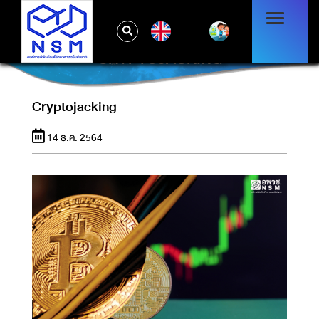
EN
CRYPTOJACKING
Cryptojacking
14 ธ.ค. 2564