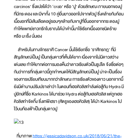
carcinos’ ซึ่งแปลได้ว่า ‘crab’ หรือ ‘ปู’ ด้วยลักษณะภายนอกของปู
ที่มีกระดอง และมีขาทั้ง 10 คู่ยื่นยาวออกไปจากตัวปู ซึ่งคล้ายกับก้อน
เนื้องอกที่มีเส้นเลือดอยู่รอบๆคล้ายกับขาปูที่ยื่นออกจากกระดองปู
ทำให้แพทย์ชาวกรีกโบราณได้นำคำนี้มาใช้เรียกเนื้องอกชนิดร้าย
หรือ มะเร็ง นั่นเอง
สำหรับในทางจักรราศี Cancer นั้นใช้เรียกชื่อ ‘ราศีกรกฎ’ ที่มี
สัญลักษณ์เป็นปู เป็นกลุ่มดาวที่เห็นได้ยาก เนื่องจากไม่มีดาวสว่าง
เด่นเลย ทำให้ยากต่อการมองเห็นว่าดาวเรียงตัวเป็นรูปใด จึงเชื่อต่อๆ
กันว่าการที่กลุ่มดาวนี้ถูกกำหนดให้มีสัญลักษณ์เป็นปู น่าจะเป็นเรื่อง
ของการเปรียบเทียบมากกว่าลักษณะการเรียงตัวของดาว นอกจากนี้
ยังมีตำนานปรัมปราเล่าว่า ในตอนที่เฮอคิวลิสกำลังต่อสู้กับ Hydra มี
ปูยักษ์ที่ชื่อ Karkinos ได้มาช่วย Hydra ต่อสู้กับเฮอคิวลิส แต่ถูกเฮอ
คิวลิสกำจัดทิ้ง ซึ่งเทพีเฮรา (ศัตรูของเฮอคิวลิส) ได้นำ Karkinos ไป
ไว้บนท้องฟ้าเป็นกลุ่มดาวปู
ที่มาภาพ
https://jessicadavidson.co.uk/2018/06/21/the-