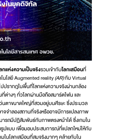
ลกแห่งความเป็นจริง
รวมเข้ากับ
โลกเสมือน
ที่
คโนโลยี Augmented reality
(AR)
กับ Virtual
ไปปรากฎในพื้นที่โลกแห่งความจริงผ่านกล้อง
นที่ต่างๆ ทั่วโลกผ่านมือถือสมาร์ตโฟน และ
ว่นตาขนาดใหญ่ที่สวมอยู่บนศีรษะ ซึ่งประมวล
็นอาจจำลองสถานที่จริงหรืออาจมีการแปลงภาพ
มารถมีปฏิสัมพันธ์กับภาพตรงหน้าได้ ซึ่งเกมใน
ยรูปแบบ เพื่อมอบประสบการณ์ที่แปลกใหม่ให้กับ
กมในโลกเสมือนที่สมจริงมากๆ คล้ายกับใน