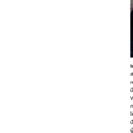
I
ส
r
ม
V
ภ
ใ
ป
ผ