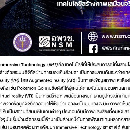
mmersive Technology
(
IMT)
คือ เทคโนโลยีที่ให้ประสบการณ์ที่ผสาน
โ
ร้างด้วยระบบดิจิทัลผ่านการมองเห็นด้วยตา เป็นการผสานกันระหว่างเท
eality
(VR)
โดย Augmented reality (AR) เป็นการส่งข้อมูลภาพและเสียง
ือถือ เช่น Pokemon Go เกมชื่อดังที่ให้ผู้เล่นได้ตามจับโปเกมอนตามสถา
irtual reality (VR) เป็นการสร้างภาพเสมือนทั้งหมด ผ่านอุปกรณ์คล้ายแ
าพจากข้อมูลดิจิทัลออกมาให้เห็นผ่านดวงตาในมุมมอง 3 มิติ ภาพที่เห
ห้เห็นเป็นสถานที่สมมติในเกมต่างๆ ประกอบกับมีภาพและเสียงที่คมชัด สา
ัจจุบันเริ่มนำนวัตกรรมนี้เข้ามาเป็นส่วนหนึ่งในการพัฒนาเกมหลากหลา
ู้เล่น ในอนาคตด้วยการพัฒนา Immersive Technology เราอาจได้เล่นเ