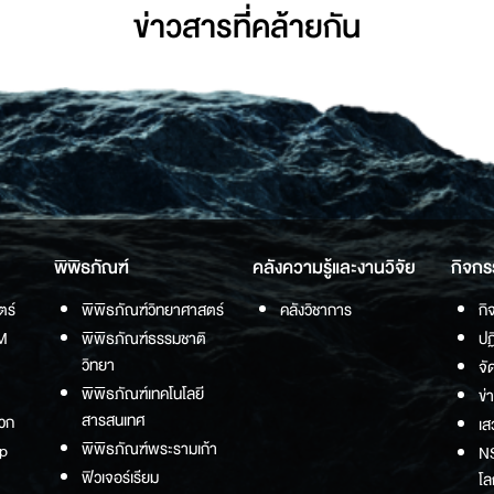
ข่าวสารที่่คล้ายกัน
พิพิธภัณฑ์
คลังความรู้และงานวิจัย
กิจกร
ตร์
พิพิธภัณฑ์วิทยาศาสตร์
คลังวิชาการ
กิ
M
พิพิธภัณฑ์ธรรมชาติ
ปฏ
วิทยา
จั
พิพิธภัณฑ์เทคโนโลยี
ข่
สารสนเทศ
วก
เส
พิพิธภัณฑ์พระรามเก้า
p
NS
ฟิวเจอร์เรียม
โล