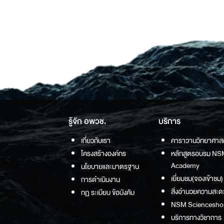
รู้จัก อพวช.
บริการ
เกี่ยวกับเรา
คาราวานวิทยาศาส
โครงสร้างองค์กร
หลักสูตรอบรม NS
Academy
นโยบายและมาตรฐาน
เยี่ยมชม(จองเข้าชม)
การดำเนินงาน
สิ่งอำนวยความสะด
กฏ ระเบียบ ข้อบังคับ
NSM Sciencesho
บริการทางวิชาการ