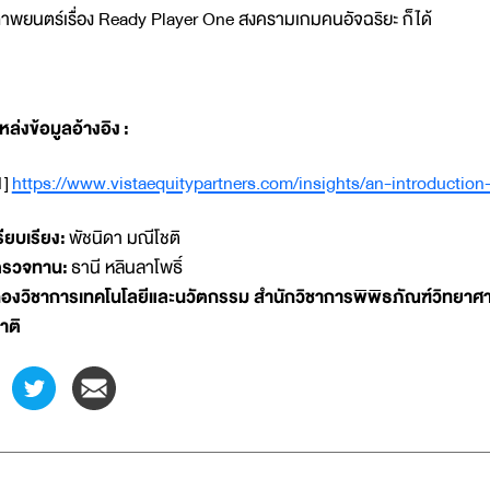
าพยนตร์เรื่อง Ready Player One สงครามเกมคนอัจฉริยะ ก็ได้
หล่งข้อมูลอ้างอิง
:
1]
https://www.vistaequitypartners.com/insights/an-introduction
รียบเรียง:
พัชนิดา มณีโชติ
รวจทาน:
ธานี หลินลาโพธิ์
องวิชาการเทคโนโลยีและนวัตกรรม สำนักวิชาการพิพิธภัณฑ์วิทยาศา
าติ