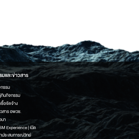
รมและข่าวสาร
จกรรม
ิทินกิจกรรม
ดซื้อจัดจ้าง
าวสาร อพวช.
วนา
M Experience | เปิด
กประสบการณ์วิทย์