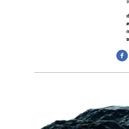
เ
ต
ก
ช