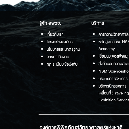
รู้จัก อพวช.
บริการ
เกี่ยวกับเรา
คาราวานวิทยาศาส
โครงสร้างองค์กร
หลักสูตรอบรม NS
Academy
นโยบายและมาตรฐาน
เยี่ยมชม(จองเข้าชม)
การดำเนินงาน
สิ่งอำนวยความสะด
กฏ ระเบียบ ข้อบังคับ
NSM Sciencesho
บริการทางวิชาการ
บริการนิทรรศการ
เคลื่อนที่ (Traveling
Exhibition Service
องค์การพิพิธภัณฑ์วิทยาศาสตร์แห่งชาติ