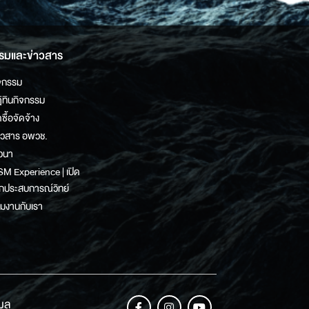
รมและข่าวสาร
จกรรม
ิทินกิจกรรม
ดซื้อจัดจ้าง
าวสาร อพวช.
วนา
M Experience | เปิด
กประสบการณ์วิทย์
วมงานกับเรา
เมล