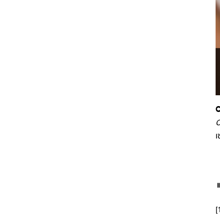
O
C
เ
[