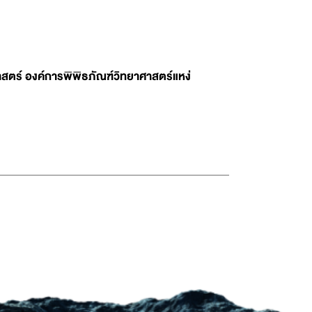
สตร์ องค์การพิพิธภัณฑ์วิทยาศาสตร์แหง่