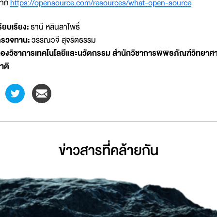
จาก
https://opensource.com/resources/what-open-source
รียบเรียง:
ธานี หลินลาโพธิ์
รวจทาน:
วรรณวจี สุจริตธรรม
องวิชาการเทคโนโลยีและนวัตกรรม สำนักวิชาการพิพิธภัณฑ์วิทยาศา
าติ
ข่าวสารที่่คล้ายกัน