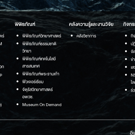
พิพิธภัณฑ์
คลังความรู้และงานวิจัย
กิจกร
ตร์
พิพิธภัณฑ์วิทยาศาสตร์
คลังวิชาการ
กิ
M
พิพิธภัณฑ์ธรรมชาติ
ปฏ
วิทยา
จั
พิพิธภัณฑ์เทคโนโลยี
ข่
สารสนเทศ
วก
เส
พิพิธภัณฑ์พระรามเก้า
p
NS
ฟิวเจอร์เรียม
โล
จัตุรัสวิทยาศาสตร์
ร่
อพวช.
)
Museum On Demand
อี