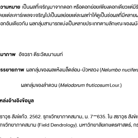
ความหมาย
เป็นผลที่เจริญมาจากดอก หรือดอกย่อยเพียงดอกเดียวแต่มีรั
ดยแต่ละคาร์เพลจะเจริญไปเป็นผลย่อยแต่ละผลทำให้ดูเป็นช่อผลที่มีหลายผล
อกอันเดียวกัน ผลกลุ่มสามารถแบ่งเป็นหลายประเภทตามลักษณะของผ
ี่มาภาพ
อัจฉรา ตีระวัฒนานนท์
บรรยายภาพ
ผลกลุ่มของผลแห้งเมล็ดล่อน-บัวหลวง (
Nelumbo nucifer
ผลกลุ่มของลำดวน (
Melodorum fruticosum
Lour.)
หล่งอ้างอิงข้อมูล
ราวุธ สังข์แก้ว. 2562. รุกขวิทยาภาคสนาม, น. 7−635. ใน สราวุธ สังข
ุกขวิทยาภาคสนาม (Field Dendrology). มหาวิทยาลัยเกษตรศาสตร์, กร