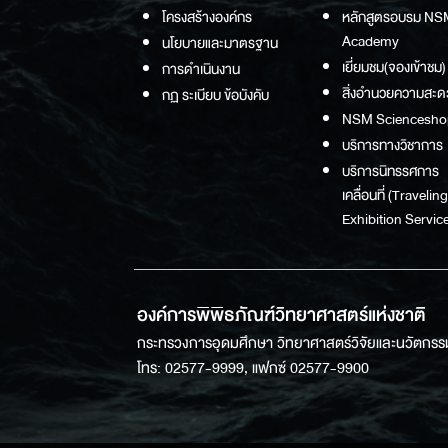
โครงสร้างองค์กร
หลักสูตรอบรม NS
Academy
นโยบายและมาตรฐาน
เยี่ยมชม(จองเข้าชม)
การดำเนินงาน
สิ่งอำนวยความสะด
กฏ ระเบียบ ข้อบังคับ
NSM Sciencesho
บริการทางวิชาการ
บริการนิทรรศการ
เคลื่อนที่ (Traveling
Exhibition Service
องค์การพิพิธภัณฑ์วิทยาศาสตร์แห่งชาติ
กระทรวงการอุดมศึกษา วิทยาศาสตร์วิจัยและนวัตกรร
โทร: 02577-9999, แฟกซ์ 02577-9900