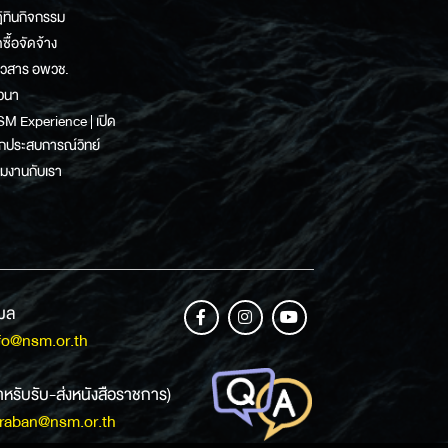
ิทินกิจกรรม
ดซื้อจัดจ้าง
าวสาร อพวช.
วนา
M Experience | เปิด
กประสบการณ์วิทย์
วมงานกับเรา
เมล
fo@nsm.or.th
ำหรับรับ-ส่งหนังสือราชการ)
raban@nsm.or.th