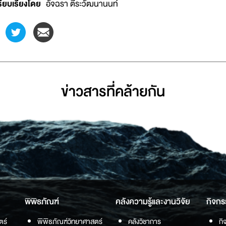
รียบเรียงโดย
อัจฉรา ตีระวัฒนานนท์
ข่าวสารที่่คล้ายกัน
พิพิธภัณฑ์
คลังความรู้และงานวิจัย
กิจกร
ตร์
พิพิธภัณฑ์วิทยาศาสตร์
คลังวิชาการ
กิ