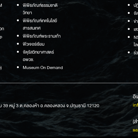
M
พิพิธภัณฑ์ธรรมชาติ
ปฏ
วิทยา
จั
พิพิธภัณฑ์เทคโนโลยี
ข่
สารสนเทศ
วก
เส
พิพิธภัณฑ์พระรามเก้า
p
NS
ฟิวเจอร์เรียม
โล
จัตุรัสวิทยาศาสตร์
ร่
อพวช.
)
Museum On Demand
อี
in
ม 39 หมู่ 3 ต.คลองห้า อ.คลองหลวง จ.ปทุมธานี 12120
(ส
sa