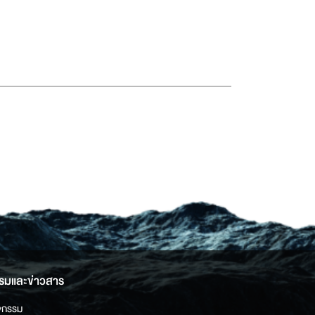
รมและข่าวสาร
จกรรม