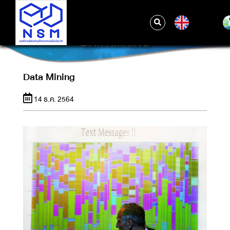
EN
DATA MINING
Data Mining
14 ธ.ค. 2564