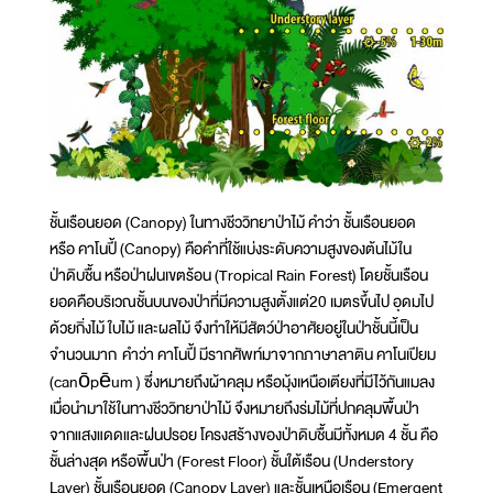
ชั้นเรือนยอด (Canopy) ในทางชีววิทยาป่าไม้ คำว่า ชั้นเรือนยอด
หรือ คาโนปี้ (Canopy) คือคำที่ใช้แบ่งระดับความสูงของต้นไม้ใน
ป่าดิบชื้น หรือป่าฝนเขตร้อน (Tropical Rain Forest) โดยชั้นเรือน
ยอดคือบริเวณชั้นบนของป่าที่มีความสูงตั้งแต่20 เมตรขึ้นไป อุดมไป
ด้วยกิ่งไม้ ใบไม้ และผลไม้ จึงทำให้มีสัตว์ป่าอาศัยอยู่ในป่าชั้นนี้เป็น
จำนวนมาก คำว่า คาโนปี้ มีรากศัพท์มาจากภาษาลาติน คาโนเปียม
(canōpēum ) ซึ่งหมายถึงผ้าคลุม หรือมุ้งเหนือเตียงที่มีไว้กันแมลง
เมื่อนำมาใช้ในทางชีววิทยาป่าไม้ จึงหมายถึงร่มไม้ที่ปกคลุมพื้นป่า
จากแสงแดดและฝนปรอย โครงสร้างของป่าดิบชื้นมีทั้งหมด 4 ชั้น คือ
ชั้นล่างสุด หรือพื้นป่า (Forest Floor) ชั้นใต้เรือน (Understory
Layer) ชั้นเรือนยอด (Canopy Layer) และชั้นเหนือเรือน (Emergent