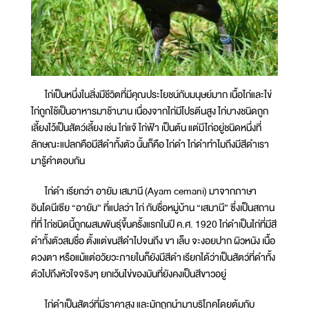
ไก่เป็นหนึ่งในสิ่งมีชีวิตที่มีคุณประโยชน์กับมนุษย์มาก เนื้อไก่และไข่
ไก่ถูกใช้เป็นอาหารมาช้านาน เนื่องจากไก่มีโปรตีนสูง ไก่บางชนิดถูก
เลี้ยงไว้เป็นสัตว์เลี้ยง เช่น ไก่แจ้ ไก่ฟ้า เป็นต้น แต่มีไก่อยู่ชนิดหนึ่งที่
ลักษณะแปลกคือมีสีดำทั้งตัว นั้นก็คือ ไก่ดำ ไก่ดำทำไมถึงมีสีดำเรา
มารู้คำตอบกัน
ไก่ดำ เรียกว่า อายัม เสมานี (Ayam cemani) มาจากภาษา
อินโดนีเซีย “อายัม” ที่แปลว่า ไก่ กับชื่อหมู่บ้าน “เสมานี” ซึ่งเป็นสถาน
ที่ที่ ไก่ชนิดนี้ถูกผสมพันธุ์ขึ้นครั้งแรกในปี ค.ศ. 1920 ไก่ดำเป็นไก่ที่มีสี
ดำทั้งตัวสมชื่อ ตั้งแต่ขนสีดำไปจนถึง ขา เล็บ จะงอยปาก ผิวหนัง เนื้อ
ดวงตา หรือแม้แต่อวัยวะภายในก็ยังมีสีดำ เรียกได้ว่าเป็นสัตว์ที่ดำทั้ง
ตัวไปถึงหัวใจจริงๆ ยกเว้นไข่ของมันที่ยังคงเป็นสีขาวอยู่
ไก่ดำเป็นสัตว์ที่มีราคาสูง และมักถูกนำมาบริโภคโดยต้มกับ