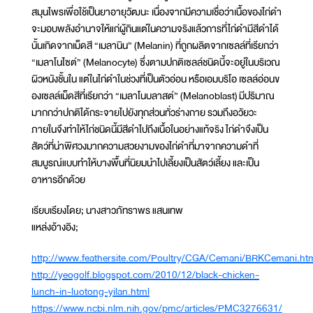
สมุนไพรเพื่อใช้เป็นยาอายุวัฒนะ เนื่องจากมีความเชื่อว่าเนื้อของไก่ดำ
จะมอบพลังอำนาจให้แก่ผู้กินแต่ในความจริงแล้วการที่ไก่ดำมีสีดำได้
นั้นเกิดจากเม็ดสี “เมลานิน” (Melanin) ที่ถูกผลิตจากเซลล์ที่เรียกว่า
“เมลาโนไซต์” (Melanocyte) ซึ่งตามปกติเซลล์ชนิดนี้จะอยู่ในบริเวณ
ผิวหนังชั้นใน แต่ในไก่ดำในช่วงที่เป็นตัวอ่อน หรือเอมบริโอ เซลล์อ่อนข
องเซลล์เม็ดสีที่เรียกว่า “เมลาโนบลาสต์” (Melanoblast) มีปริมาณ
มากกว่าปกติได้กระจายไปยังทุกส่วนทั่วร่างกาย รวมถึงอวัยวะ
ภายในจึงทำให้ไก่ชนิดนี้มีสีดำไปถึงเนื้อในอย่างแท้จริง ไก่ดำจึงเป็น
สัตว์ที่น่าพิศวงมากความสวยงามของไก่ดำที่มาจากความดำที่
สมบูรณ์แบบทำให้บางพื้นที่นิยมนำไปเลี้ยงเป็นสัตว์เลี้ยง และเป็น
อาหารอีกด้วย
เรียบเรียงโดย; นางสาวภัทราพร แสนเทพ
แหล่งอ้างอิง;
http://www.feathersite.com/Poultry/CGA/Cemani/BRKCemani.ht
http://yeogolf.blogspot.com/2010/12/black-chicken-
lunch-in-luotong-yilan.html
https://www.ncbi.nlm.nih.gov/pmc/articles/PMC3276631/