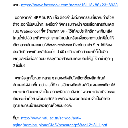
จาก:
https://www.facebook.com/notes/1611878672358933
นอกจากค่า SPF กับ PA แล้ว ต้องคำนึงถึงกิจกรรมที่เราจะทำด้วย
ถ้าจะออกไปเล่นน้ำทะเลหรือทำกิจกรรมทางน้ำ ควรเลือกสารกันแดด
แบบ Waterproof ที่จะรักษาค่า SPF ไว้ให้คงประสิทธิภาพเดิมหลัง
โดนน้ำไป 80 นาที หากว่าเราแค่โดนฝนหรือเหงื่อออกตามปกตินั้น ให้
เลือกสารกันแดดแบบ Water-resistant ที่จะรักษาค่า SPF ไว้ให้คง
ประสิทธิภาพเดิมหลังโดนน้ำไป 40 นาที และที่กล่าวมานี้ก็เป็นอีก
เหตุผลหนึ่งที่ฉลากบนบรรจุภัณฑ์สารกันแดดบอกให้ผู้ใช้ทาซ้ำทุก ๆ
2 ชั่วโมง
จากข้อมูลทั้งหมด หลาย ๆ คนคงตัดสินใจเลือกซื้อผลิตภัณฑ์
กันแดดได้ง่ายขึ้น อย่างไรก็ดี การเลือกผลิตภัณฑ์กันแดดควรเลือกให้
เหมาะสมกับความจำเป็น สภาพผิว รวมถึงสภาพอากาศและกิจกรรม
ที่เราจะทำด้วย เพื่อประสิทธิภาพที่เพียงพอต่อความจำเป็นทั้งตัว
คุณและกระเป๋าเงินของคุณด้วยนั่นเองค่ะ
ที่มา:
http://www.mfu.ac.th/school/anti-
aging/admin/uploadCMS/research/pfWed125811.pdf