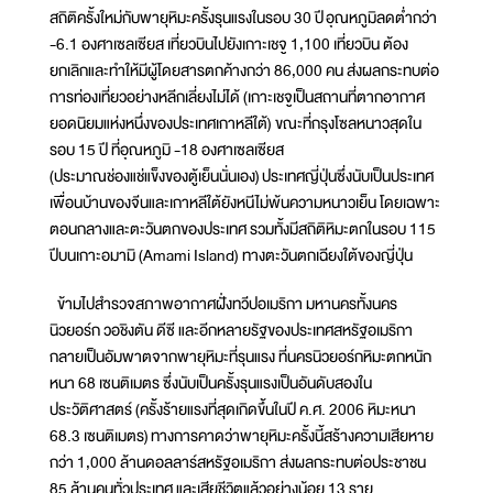
สถิติครั้งใหม่กับพายุหิมะครั้งรุนแรงในรอบ 30 ปี อุณหภูมิลดต่ำกว่า
-6.1 องศาเซลเซียส เที่ยวบินไปยังเกาะเชจู 1,100 เที่ยวบิน ต้อง
ยกเลิกและทำให้มีผู้โดยสารตกค้างกว่า 86,000 คน ส่งผลกระทบต่อ
การท่องเที่ยวอย่างหลีกเลี่ยงไม่ได้ (เกาะเชจูเป็นสถานที่ตากอากาศ
ยอดนิยมแห่งหนึ่งของประเทศเกาหลีใต้) ขณะที่กรุงโซลหนาวสุดใน
รอบ 15 ปี ที่อุณหภูมิ -18 องศาเซลเซียส
(ประมาณช่องแช่แข็งของตู้เย็นนั่นเอง) ประเทศญี่ปุ่นซึ่งนับเป็นประเทศ
เพื่อนบ้านของจีนและเกาหลีใต้ยังหนีไม่พ้นความหนาวเย็น โดยเฉพาะ
ตอนกลางและตะวันตกของประเทศ รวมทั้งมีสถิติหิมะตกในรอบ 115
ปีบนเกาะอมามิ (Amami Island) ทางตะวันตกเฉียงใต้ของญี่ปุ่น
ข้ามไปสำรวจสภาพอากาศฝั่งทวีปอเมริกา มหานครทั้งนคร
นิวยอร์ก วอชิงตัน ดีซี และอีกหลายรัฐของประเทศสหรัฐอเมริกา
กลายเป็นอัมพาตจากพายุหิมะที่รุนแรง ที่นครนิวยอร์กหิมะตกหนัก
หนา 68 เซนติเมตร ซึ่งนับเป็นครั้งรุนแรงเป็นอันดับสองใน
ประวัติศาสตร์ (ครั้งร้ายแรงที่สุดเกิดขึ้นในปี ค.ศ. 2006 หิมะหนา
68.3 เซนติเมตร) ทางการคาดว่าพายุหิมะครั้งนี้สร้างความเสียหาย
กว่า 1,000 ล้านดอลลาร์สหรัฐอเมริกา ส่งผลกระทบต่อประชาชน
85 ล้านคนทั่วประเทศ และเสียชีวิตแล้วอย่างน้อย 13 ราย