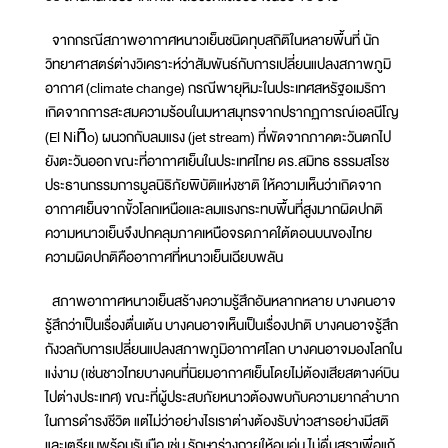
จากกรณีสภาพอากาศหนาวเย็นชนิดทุบสถิติในหลายพื้นที่ นัก
วิทยาศาสตร์ต่างวิเคราะห์ว่าสัมพันธ์กับการเปลี่ยนแปลงสภาพภูมิ
อากาศ (climate change) กรณีพายุหิมะในประเทศสหรัฐอเมริกา
เกิดจากการสะสมความร้อนในมหาสมุทรจากปรากฏการณ์เอลนีโญ
(El Niño) ผนวกกับลมแรง (jet stream) ที่พัดจากภาคตะวันตกไป
ยังตะวันออก ขณะที่อากาศเย็นในประเทศไทย ดร.สมิทธ ธรรมสโรช
ประธานกรรมการมูลนิธิภัยพิบัติแห่งชาติ ให้ความเห็นว่าเกิดจาก
อากาศเย็นจากขั้วโลกเหนือและลมแรงกระทบพื้นที่สูงมากผิดปกติ
ความหนาวเย็นจึงปกคลุมภาคเหนือจรดภาคใต้ตอนบนของไทย
ความผิดปกติคืออากาศที่หนาวเย็นเฉียบพลัน
สภาพอากาศหนาวเย็นสร้างความรู้สึกอันหลากหลาย บางคนอาจ
รู้สึกว่าเป็นเรื่องตื่นเต้น บางคนอาจเห็นเป็นเรื่องปกติ บางคนอาจรู้สึก
กังวลกับการเปลี่ยนแปลงสภาพภูมิอากาศโลก บางคนอาจมองโลกใน
แง่งาม (เช่นชาวไทยบางคนที่นิยมอากาศเย็นโดยไม่ต้องเสียสตางค์บิน
ไปต่างประเทศ) ขณะที่ผู้ประสบภัยหนาวต้องพบกับความยากลำบาก
ในการดำรงชีวิต แต่ไม่ว่าอย่างไรเราต่างต้องรับข่าวสารอย่างมีสติ
และเตรียมพร้อมรับมือ เช่น รักษาร่างกายให้อบอุ่น ไม่ดื่มสุราเพื่อแก้