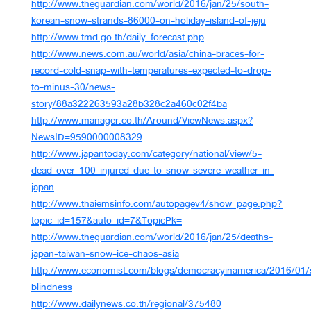
http://www.theguardian.com/world/2016/jan/25/south-
korean-snow-strands-86000-on-holiday
-island-of-jeju
http://www.tmd.go.th/daily_forecast.php
http://www.news.com.au/world/asia/china-braces-for-
record-cold-snap-with-temperatures-expected-
to-drop-
to-minus-30/news-
story/88a322263593a28b328c2a460c02f4ba
http://www.manager.co.th/Around/ViewNews.aspx?
NewsID=9590000008329
http://www.japantoday.com/category/national/view/5-
dead-over-100-injured-due-to-snow-
severe-weather-in-
japan
http://www.thaiemsinfo.com/autopagev4/show_page.php?
topic_id=157&auto_id=7&TopicPk=
http://www.theguardian.com/world/2016/jan/25/deaths-
japan-taiwan-snow-ice-chaos-asia
http://www.economist.com/blogs/democracyinamerica/2016/01
blindness
http://www.dailynews.co.th/regional/375480