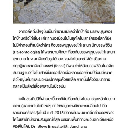
จากอดีตถึงปัจจุบันเป็นที่ทราบแน่ชัดว่าไก่ป่าคือ บรรพบุรุษของ
ไก่บ้านหรือไก่เลี้ยง แต่หากมองย้อนไปในยุคไดโนเสาร์ครองโลกก็ยัง
ไม่มีคำตอบที่แน่ชัดว่าใคร คือบรรพบุรุษของไก่และนก นักบรรพชีวิน
(Paleontologist) ได้พยายามศึกษาเกี่ยวกับบรรพบุรุษของไก่และนก
มากมาย ในขณะเดียวกันรูปลักษณ์ของไดโนเสาร์ได้อ้างอิงตาม
ทฤษฎีและซากดึกดำบรรพ์ (fossil) ที่พบ ทำให้นักบรรพชีวินในอดีต
สันนิษฐานว่าไดโนเสาร์ซึ่งครองโลกเมื่อหลายร้อยล้านปีก่อนมีขนาด
ตัวใหญ่มหึมาและผิวหนังปกคลุมด้วยเกล็ด จากนั้นได้วิวัฒนาการ
กลายเป็นสัตว์เลื้อยคลานในปัจจุบัน
แต่ในช่วงสิบปีที่ผ่านมานี้การวิจัยเกี่ยวกับไดโนเสาร์รุดหน้าไปมาก
ความรู้และเทคโนโลยีใหม่ๆ ทำให้ข้อมูลทางวิชาการเปลี่ยนไป เมื่อ
รายงานครั้งล่าสุดในปี ค.ศ. 2015 มีการค้นพบซากดึกดำบรรพ์ของ
ไดโนเสาร์ที่มีความสมบูรณ์ที่สุด บริเวณพื้นที่ทางตะวันตกเฉียงเหนือ
ของจีน โดย Dr. Steve Brusatte และ Junchang