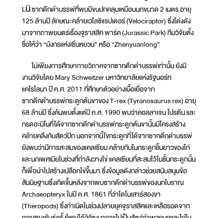
Lü ซากดึกดำบรรพ์ที่พบมีขนปกคลุมเหมือนนกขนาด 2 เมตร อายุ
125 ล้านปี ลักษณะคล้ายเวโลซิแรปเตอร์ (Velociraptor) ซึ่งโด่งดัง
มาจากภาพยนตร์เรื่องจูราสสิค พาร์ค (Jurassic Park) ทีมวิจัยตั้ง
ชื่อให้ว่า “มังกรแห่งเซิ่นหยวน” หรือ “Zhenyuanlong”
ไม่เพียงการศึกษากายวิภาคจากซากดึกดำบรรพ์เท่านั้น ยังมี
งานวิจัยโดย Mary Schweitzer มหาวิทยาลัยแห่งรัฐนอร์ท
แคโรไลนา ปี ค.ศ. 2011 ที่ศึกษาตัวอย่างเนื้อเยื่อจาก
ซากดึกดำบรรพ์กระดูกต้นขาของ T-rex (Tyranosaurus rex) อายุ
68 ล้านปี ซึ่งค้นพบตั้งแต่ปี ค.ศ. 1990 พบว่าคอลลาเจน โปรตีน และ
กรดอะมิโนที่ได้จากซากดึกดำบรรพ์กระดูกต้นขานั้นมีโครงสร้าง
คล้ายคลึงกับสัตว์ปีก นอกจากนี้ไขกระดูกที่ได้จากซากดึกดำบรรพ์
ยังพบว่ามีการสะสมของแคลเซียม คล้ายกับในกระดูกชิ้นยาวของไก่
และนกเพศเมียในช่วงที่กำลังวางไข่ แคลเซียมที่สะสมไว้ในชั้นกระดูกนั้น
ก็เพื่อนำไปสร้างเปลือกไข่ขึ้นมา ซึ่งข้อมูลดังกล่าวช่วยสนับสนุนข้อ
สันนิษฐานซึ่งเกิดขึ้นหลังจากพบซากดึกดำบรรพ์ของนกโบราณ
Archaeopteryx ในปี ค.ศ. 1861 ที่ว่าไดโนเสาร์สองขา
(Theropods) ซึ่งกำเนิดในช่วงปลายยุคจูราสสิคและเหลือรอดจาก
การสูญพันธุ์ครั้งใหญ่ได้วิวัฒนาการไปเป็นสัตว์จำพวกนกและไก่ใน