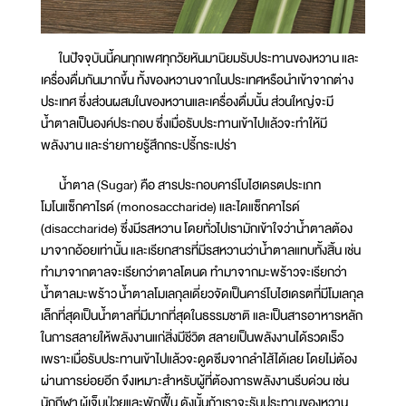
ในปัจจุบันนี้คนทุกเพศทุกวัยหันมานิยมรับประทานของหวาน และ
เครื่องดื่มกันมากขึ้น ทั้งของหวานจากในประเทศหรือนำเข้าจากต่าง
ประเทศ ซึ่งส่วนผสมในของหวานและเครื่องดื่มนั้น ส่วนใหญ่จะมี
น้ำตาลเป็นองค์ประกอบ ซึ่งเมื่อรับประทานเข้าไปแล้วจะทำให้มี
พลังงาน และร่ายกายรู้สึกกระปรี้กระเปร่า
น้ำตาล (Sugar) คือ สารประกอบคาร์โบไฮเดรตประเภท
โมโนแซ็กคาไรด์ (monosaccharide) และไดแซ็กคาไรด์
(disaccharide) ซึ่งมีรสหวาน โดยทั่วไปเรามักเข้าใจว่าน้ำตาลต้อง
มาจากอ้อยเท่านั้น และเรียกสารที่มีรสหวานว่าน้ำตาลแทบทั้งสิ้น เช่น
ทำมาจากตาลจะเรียกว่าตาลโตนด ทำมาจากมะพร้าวจะเรียกว่า
น้ำตาลมะพร้าว น้ำตาลโมเลกุลเดี่ยวจัดเป็นคาร์โบไฮเดรตที่มีโมเลกุล
เล็กที่สุดเป็นน้ำตาลที่มีมากที่สุดในธรรมชาติ และเป็นสารอาหารหลัก
ในการสลายให้พลังงานแก่สิ่งมีชีวิต สลายเป็นพลังงานได้รวดเร็ว
เพราะเมื่อรับประทานเข้าไปแล้วจะดูดซึมจากลำไส้ได้เลย โดยไม่ต้อง
ผ่านการย่อยอีก จึงเหมาะสำหรับผู้ที่ต้องการพลังงานรีบด่วน เช่น
นักกีฬา ผู้เจ็บป่วยและพักฟื้น ดังนั้นถ้าเราจะรับประทานของหวาน