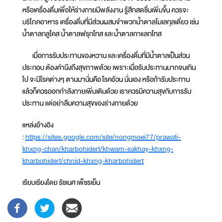
หรือเครื่องดื่มเพื่อให้ร่างกายมีพลังงาน รู้สึกสดชื่นเพิ่มขึ้น ควรจะ
บริโภคอาหาร เครื่องดื่มที่มีส่วนผสมจำพวกน้ำตาลโมเลกุลเดี่ยว เช่น
น้ำตาลกลูโคส น้ำตาลฟรุกโทส และน้ำตาลกาแลกโทส
เมื่อการรับประทานของหวาน และเครื่องดื่มที่มีน้ำตาลเป็นส่วน
ประกอบ ต้องคำนึงถึงสุขภาพด้วย เพราะเมื่อรับประทานมากจนเกิน
ไป จะมีโรคต่างๆ ตามมานั่นคือ โรคอ้วน นั่นเอง หรือถ้ารับประทาน
แล้วก็ควรออกกำลังกายเพิ่มเติมด้วย เราควรมีความสุขกับการรับ
ประทาน แต่อย่าลืมความสุขของร่างกายด้วย
แหล่งอ้างอิง
:
https://sites.google.com/site/nongmoei77/prawati-
khxng-chan/kharbohidert/khwam-sakhay-khxng-
kharbohidert/chnid-khxng-kharbohidert
เรียบเรียงโดย รัชเนศ เพ็ชรเย็น