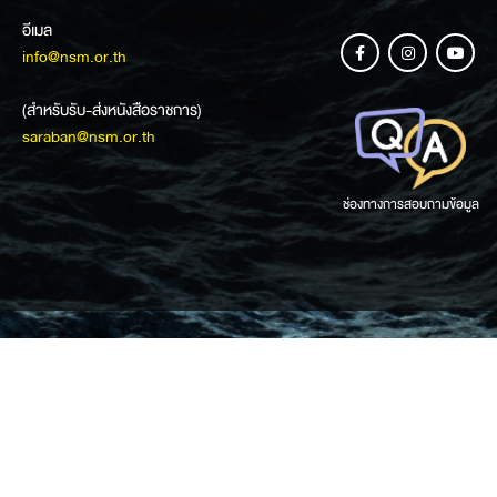
อีเมล
info@nsm.or.th
(สำหรับรับ-ส่งหนังสือราชการ)
saraban@nsm.or.th
ช่องทางการสอบถามข้อมูล