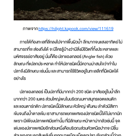
ภาพจาก
https://hilight.kapook.com/view/111619
ภายใต้ท้องทะเลที่ลึกลงไปจากพื้นผิวน้ำ ลึกมากจนแสงอาทิตย์ไม่
สามารถที่จะส่องถึงได้ จะมีใครรู้บ้างว่ามีสิ่งมีชีวิตที่ทั้งประหลาดและ
มหัศจรรย์อาศัยอยู่ นั่นก็คือ ปลาแองเกลอร์ (Angler fish) ด้วย
ลักษณะที่แปลกประหลาด ทำให้ปลาชนิดนี้มีความน่าสนใจว่าทำไม
ปลาจึงมีลักษณะเช่นนั้น และสามารถใช้ชีวิตอยู่ในทะเลลึกที่มืดมิดได้
อย่างไร
ปลาแองเกลอร์ เป็นปลาที่มีมากกว่า 200 ชนิด อาศัยอยู่ในน้ำลึก
มากกว่า 200 เมตร ส่วนใหญ่พบในบริเวณมหาสมุทรแอตแลนติก
และแอนตาร์กติก ปลาชนิดนี้มีลักษณะหัวใหญ่ ฟันคม ลำตัวมีสีเทา
เข้มจนถึงน้ำตาลเข้ม เราสามารถแยกเพศของปลาชนิดนี้ได้ไม่ยากนัก
เพราะมีเพียงปลาเพศเมียเท่านั้น ที่มีลักษณะหน้าตาน่ากลัวเช่นนี้ จุด
เด่นของปลาเพศเมียอีกส่วนหนึ่งคือบริเวณส่วนหัวเหนือปากจะมีชิ้น
ส่วนของกระดูกสันหลังยื่นออกมาเหมือนเบ็ดตกปลา เรียกส่วนนี้ว่าเอ