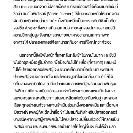
สคา (esca) นอกจากนี้ปลายเบ็ดสามารถเรืองแสงได้ด้วยแบคทีเรียที่
ชื่อว่า วิบริโอฟิสเชอรี (Vibrio fischeri) ใช้ในการล่อเหยื่อให้มาติดกับ
ดัก เมื่อเหยื่อว่ายน้ำมาใกล้ ๆ ก็จะกินเหยื่อเป็นอาหารทันทีซึ่งเป็นที่มา
ของชื่อ Angler ซึ่งหมายถึงคนตกปลา กระดูกของปลาแองเกลอร์มี
ความยืดหยุ่นสูง จึงสามารถขยายขนาดของกรามและกระเพาะ
อาหารได้ ปลาแองเกลอร์จึงสามารถกินอาหารที่ใหญ่กว่าตัวเอง
นอกจากนี้ยังมีฟันหน้าที่แทงกลับหลังเข้าไปภายในปาก และยังมี
ฟันอีกชุดหนึ่งอยู่ในลำคอ เพื่อป้องกันไม่ให้เหยื่อ (ที่หายาก) หลบหนี
ไปได้ ปลาแองเกลอร์เพศผู้ จะมีขนาดเล็กมากเมื่อเทียบกับเพศเมีย
ปลาเพศผู้จะมีดวงตาที่โต และโพรงจมูกที่ไวต่อกลิ่นมาก ทำให้ได้
กลิ่นของเพศเมียได้ง่าย เมื่อปลาแองเกลอร์เพศผู้พร้อมผสมพันธุ์จะ
ใช้ฟันเกาะติดเพศเมีย แล้วผสานเข้ากับร่างกายของเพศเมีย โดยจะ
สลายดวงตาและอวัยวะภายในจนเหลือแต่อวัยวะสืบพันธุ์ และหลอด
เลือดทุกอย่างในตัวจะผสานเข้าเป็นส่วนหนึ่งของเพศเมีย และเมื่อเพศ
เมียวางไข่ เพศผู้ก็จะฉีดน้ำเชื้อเข้าไปผสมทันที สำหรับปลาแองเกลอร์
บางชนิดหากเพศผู้หาเพศเมียไม่พบ ปลาจะเปลี่ยนตัวเองให้กลายเป็น
เพศเมียแทน และเริ่มขยายขนาดร่างกายให้ใหญ่ขึ้นจะเห็นได้ว่า ปลา