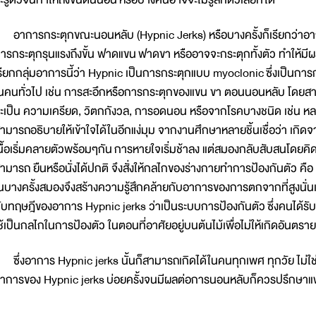
าการกระตุกขณะนอนหลับ (Hypnic Jerks) หรือบางครั้งก็เรียกว่าอาก
ารกระตุกรุนแรงถึงขั้น ฟาดแขน ฟาดขา หรืออาจจะกระตุกทั้งตัว ทำให้ม
รียกกลุ่มอาการนี้ว่า Hypnic เป็นการกระตุกแบบ myoclonic ซึ่งเป็นการก
นคนทั่วไป เช่น การสะอึกหรือการกระตุกของแขน ขา ตอนนอนหลับ โดยสาม
ะเป็น ความเครียด, วิตกกังวล, การอดนอน หรือจากโรคบางชนิด เช่น ห
ามารถอธิบายให้เข้าใจได้ในอีกแง่มุม จากงานศึกษาหลายชิ้นเชื่อว่า เกิดจา
นื้อเริ่มคลายตัวพร้อมๆกัน การหายใจเริ่มช้าลง แต่สมองกลับสับสนโดยคิดว
ามารถ ยืนหรือนั่งได้ปกติ จึงสั่งให้กลไกของร่างกายทำการป้องกันตัว คือ 
นบางครั้งสมองจึงสร้างความรู้สึกคล้ายกับอาการของการตกจากที่สูงนั่นเอ
ับทฤษฎีของอาการ Hypnic jerks ว่าเป็นระบบการป้องกันตัว ซึ่งคนได้รั
ช้เป็นกลไกในการป้องตัว ในตอนที่อาศัยอยู่บนต้นไม้เพื่อไม่ให้เกิดอัน
ึ่งอาการ Hypnic jerks นั้นก็สามารถเกิดได้ในคนทุกเพศ ทุกวัย ไม่ใช่อ
าการของ Hypnic jerks บ่อยครั้งจนมีผลต่อการนอนหลับก็ควรปรึกษาแ