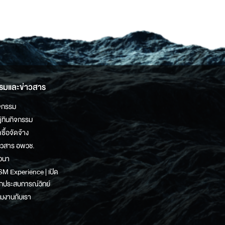
รมและข่าวสาร
จกรรม
ิทินกิจกรรม
ดซื้อจัดจ้าง
าวสาร อพวช.
วนา
M Experience | เปิด
กประสบการณ์วิทย์
วมงานกับเรา