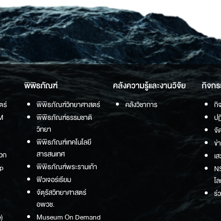
พิพิธภัณฑ์
คลังความรู้และงานวิจัย
กิจกร
ตร์
พิพิธภัณฑ์วิทยาศาสตร์
คลังวิชาการ
กิ
M
พิพิธภัณฑ์ธรรมชาติ
ปฏ
วิทยา
จั
พิพิธภัณฑ์เทคโนโลยี
ข่
สารสนเทศ
วก
เส
พิพิธภัณฑ์พระรามเก้า
p
NS
ฟิวเจอร์เรียม
โล
จัตุรัสวิทยาศาสตร์
ร่
อพวช.
)
Museum On Demand