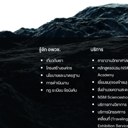
รู้จัก อพวช.
บริการ
เกี่ยวกับเรา
คาราวานวิทยาศาส
โครงสร้างองค์กร
หลักสูตรอบรม NS
Academy
นโยบายและมาตรฐาน
เยี่ยมชม(จองเข้าชม)
การดำเนินงาน
สิ่งอำนวยความสะด
กฏ ระเบียบ ข้อบังคับ
NSM Sciencesho
บริการทางวิชาการ
บริการนิทรรศการ
เคลื่อนที่ (Traveling
Exhibition Service