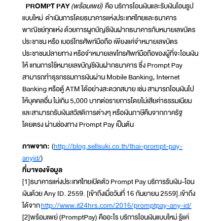
PROMPT PAY
(พร้อมเพย์)
คือ บริการโอนเงินและรับเงินโอนรูป
แบบใหม่ ดำเนินการโดยธนาคารแห่งประเทศไทยและธนาคาร
พาณิชย์ทุกแห่ง ด้วยการผูกบัญชีเงินฝากธนาคารกับหมายเลขบัตร
ประชาชน หรือ เบอร์โทรศัพท์มือถือ เพียงแค่จำหมายเลขบัตร
ประชาชนปลายทาง หรือจำหมายเลขโทรศัพท์มือถือของผู้ที่จะโอนเงิน
ให้ แทนการใช้หมายเลขบัญชีเงินฝากธนาคาร ซึ่ง Prompt Pay
สามารถทำธุรกรรมการเงินผ่าน Mobile Banking, Internet
Banking หรือตู้ ATM ได้อย่างสะดวกสบาย เช่น สามารถโอนเงินไป
ให้บุคคลอื่น ไม่เกิน 5,000 บาทต่อรายการโดยไม่เสียค่าธรรมเนียม
และสามารถรับเงินสวัสดิการต่างๆ หรือเงินภาษีคืนจากภาครัฐ
โดยตรง ผ่านช่องทาง Prompt Pay เป็นต้น
ภาพจาก:
(
http://blog.sellsuki.co.th/thai-prompt-pay-
anyid/
)
ที่มาของข้อมูล
[1]ธนาคารแห่งประเทศไทยเปิดตัว Prompt Pay บริการรับเงิน-โอน
เงินด้วย Any ID. 2559. [เข้าถึงเมื่อวันที่ 16 กันยายน 2559].เข้าถึง
ได้จาก
http://www.it24hrs.com/2016/promptpay-any-id/
[2]พร้อมเพย์ (PromptPay) คืออะไร บริการโอนเงินแบบใหม่ รู้แค่