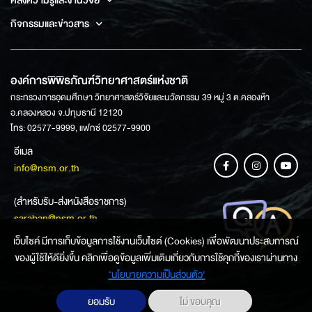
คลังความรู้และงานวิจัย
กิจกรรมและข่าวสาร
องค์การพิพิธภัณฑ์วิทยาศาสตร์แห่งชาติ
กระทรวงการอุดมศึกษา วิทยาศาสตร์วิจัยและนวัตกรรม 39 หมู่ 3 ต.คลองห้า
อ.คลองหลวง จ.ปทุมธานี 12120
โทร: 02577-9999, แฟกซ์ 02577-9900
อีเมล
info@nsm.or.th
(สำหรับรับ-ส่งหนังสือราชการ)
saraban@nsm.or.th
เว็บไซค์ มีการเก็บข้อมูลการใช้งานเว็บไซต์ (Cookies) เพื่อพัฒนาประสบการณ์
ของผู้ใช้ให้ดียิ่งขึ้น คลิกเพื่อดูข้อมูลเพิ่มเติมเกี่ยวกับการใช้คุกกี้ของเราผ่านทาง
ช่องทางการสอบถามข้อมูล
‘นโยบายความเป็นส่วนตัว'
ยอมรับ
ไม่ ขอบคุณ