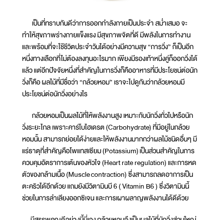
เป็นที่ทราบกันดีว่าการออกกำลังกายเป็นประจำ สม่ำเสมอ จะ
ทำให้สุขภาพร่างกายแข็งแรง มีสุขภาพจิตที่ดี มีพลังในการทำงาน
และพร้อมที่จะใช้ชีวิตประจำวันได้อย่างมีความสุข “การวิ่ง” ก็เป็นอีก
หนึ่งทางเลือกที่ไม่ต้องลงทุนอะไรมาก เพียงมีรองเท้าหนึ่งคู่ก็ออกวิ่งได้
แล้ว แต่อีกปัจจัยหนึ่งที่สำคัญในการวิ่งก็คืออาหารที่มีประโยชน์ต่อนัก
วิ่งก็คือ ผลไม้ที่มีชื่อว่า “กล้วยหอม” เราจะไปดูกันว่ากล้วยหอมมี
ประโยชน์ต่อนักวิ่งอย่างไร
กล้วยหอมเป็นผลไม้ที่ให้พลังงานสูง เหมาะกับนักวิ่งทั่วไปหรือนัก
วิ่งระยะไกล เพราะคาร์โบไฮเดรต (Carbohydrate) ที่มีอยู่ในกล้วย
หอมนั้น สามารถย่อยได้ง่ายและให้พลังงานมากกว่าผลไม้ชนิดอื่นๆ มี
แร่ธาตุที่สำคัญคือโพแทสเซียม (Potassium) เป็นส่วนสำคัญในการ
ควบคุมอัตราการเต้นของหัวใจ (Heart rate regulation) และการหด
ตัวของกล้ามเนื้อ (Muscle contraction) ซึ่งสามารถลดอาการเป็น
ตะคริวได้อีกด้วย แถมยังมีวิตามินบี 6 ( Vitamin B6 ) ซึ่งวิตามินนี้
ช่วยในการลำเลียงออกซิเจน และการเผาผลาญพลังงานได้ดีด้วย
มีสรรพคุณดีอย่างนี้นี่เอง กล้วยหอมจึงเป็นผลไม้ที่นักวิ่งส่วนใหญ่