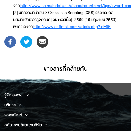
จาก
http://www.sc.mahidol.ac.th/scbc/bc_internet/tips/itword_css
[2] บทความที่น่าสนใจ Cross-site Scripting (XSS) วิธีการยอด
นิยมที่แฮคเกอร์รู้จักกันดี [อินเตอร์เน็ต]. 2559 (15 มิถุนายน 2559).
เข้าถึงได้จาก
http://www.softmelt.com/article.php?id=66
ข่าวสารที่่คล้ายกัน
รู้จัก อพวช.
บริการ
พิพิธภัณฑ์
คลังความรู้และงานวิจัย