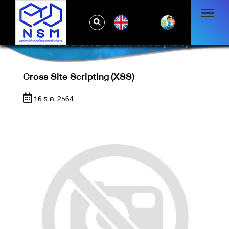
EN
CROSS SITE SCRIPTING (XSS)
Cross Site Scripting (XSS)
16 ธ.ค. 2564