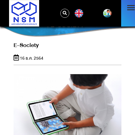
EN
E-SOCIETY
E-Society
16 ธ.ค. 2564