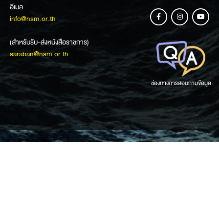
อีเมล
info@nsm.or.th
(สำหรับรับ-ส่งหนังสือราชการ)
saraban@nsm.or.th
ช่องทางการสอบถามข้อมูล