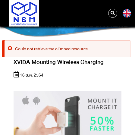
XVIDA MOUNTING WIRELESS CHARGING
ข้อความ
Could not retrieve the oEmbed resource.
ผิด
XVIDA Mounting Wireless Charging
พลาด
16 ธ.ค. 2564