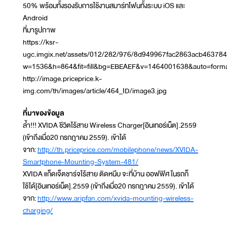
50% พร้อมทั้งรองรับการใช้งานสมาร์ทโฟนทั้งระบบ iOS และ
Android
ที่มารูปภาพ
https://ksr-
ugc.imgix.net/assets/012/282/976/8d949967fac2863acb4637847
w=1536&h=864&fit=fill&bg=EBEAEF&v=1464001638&auto=form
http://image.priceprice.k-
img.com/th/images/article/464_ID/image3.jpg
ที่มาของข้อมูล
ล้ำ!!! XVIDA ชีวิตไร้สาย Wireless Charger[อินเทอร์เน็ต].2559
(เข้าถึงเมื่อ20 กรกฎาคม 2559). เข้าได้
จาก:
http://th.priceprice.com/mobilephone/news/XVIDA-
Smartphone-Mounting-System-481/
XVIDA แก็ดเจ็ตชาร์จไร้สาย ติดหนึบ จะที่บ้าน ออฟฟิศ ในรถก็
ใช้ได้[อินเทอร์เน็ต].2559 (เข้าถึงเมื่อ20 กรกฎาคม 2559). เข้าได้
จาก:
http://www.aripfan.com/xvida-mounting-wireless-
charging/