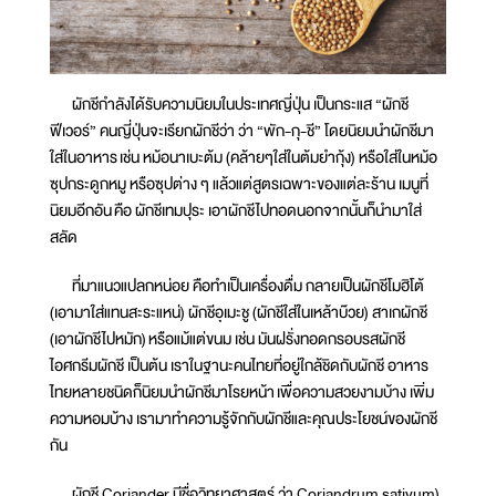
ผักชีกำลังได้รับความนิยมในประเทศญี่ปุ่น เป็นกระแส “ผักชี
ฟีเวอร์” คนญี่ปุ่นจะเรียกผักชีว่า ว่า “พัก-กุ-ชี” โดยนิยมนำผักชีมา
ใส่ในอาหาร เช่น หม้อนาเบะต้ม (คล้ายๆใส่ในต้มยำกุ้ง) หรือใส่ในหม้อ
ซุปกระดูกหมู หรือซุปต่าง ๆ แล้วแต่สูตรเฉพาะของแต่ละร้าน เมนูที่
นิยมอีกอัน คือ ผักชีเทมปุระ เอาผักชีไปทอดนอกจากนั้นก็นำมาใส่
สลัด
ที่มาแนวแปลกหน่อย คือทำเป็นเครื่องดื่ม กลายเป็นผักชีโมฮิโต้
(เอามาใส่แทนสะระแหน่) ผักชีอุเมะชู (ผักชีใส่ในเหล้าบ๊วย) สาเกผักชี
(เอาผักชีไปหมัก) หรือแม้แต่ขนม เช่น มันฝรั่งทอดกรอบรสผักชี
ไอศกรีมผักชี เป็นต้น เราในฐานะคนไทยที่อยู่ใกล้ชิดกับผักชี อาหาร
ไทยหลายชนิดก็นิยมนำผักชีมาโรยหน้า เพื่อความสวยงามบ้าง เพิ่ม
ความหอมบ้าง เรามาทำความรู้จักกับผักชีและคุณประโยชน์ของผักชี
กัน
ผักชี Coriander มีชื่อวิทยาศาสตร์ ว่า Coriandrum sativum)