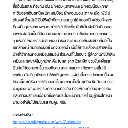
ชื่ออื่นในแต่ละท้องถิ่น เช่น ผักหอม (นครพนม) ผักหอมน้อย (ภาค
ตะวันออกเฉียงเหนือ) ผักหอมป้อม ผักหอมผอม (ภาคเหนือ) พังไฉ่
(จีน-แต้จิ๋ว) ผักชีเป็นพืชผักที่สามารถปลูกได้ตลอดปี แต่ช่วงที่เหมาะ
ที่สุดคือฤดูหนาว เพราะจะทำให้ผักชีโตเร็ว ผักชีเป็นผักที่มีกลิ่นหอม
เฉพาะตัว จึงเป็นที่นิยมอย่างมากในการนำมาใช้ประกอบอาหารต่าง
ๆ เพื่อทำให้อาหารมีกลิ่นหอมน่ารับประทานมากขึ้นผักชีมีกลิ่นที่เป็น
เอกลักษณ์ คนที่ชอบผักชี มักจะบอกว่า เมื่อได้ทานแล้วจะรู้สึกสดชื่น
บ้างก็ว่ากลิ่นหอมเหมือนเลมอน ส่วนคนที่ไม่ชอบ จะรู้สึกว่าผักชีมีกลิ่น
เหม็นและรสชาติไม่ถูกปาก ต้น ใบ และราก มีรสเผ็ด ช่วยขับเหงื่อและ
ผื่นหัดให้ออกมากขึ้น ช่วยขับลม ละลายเสมหะ แก้อาการคลื่นไส้
อาเจียน วิงเวียนศีรษะ ทำให้เจริญอาหาร ดับกลิ่นคาวปลาและเนื้อ ผล
มีรสเผ็ด แก้หัด ทำให้ผื่นออกเร็วและหายเร็วขึ้น แก้บิด ริดสีดวงทวาร
บำรุงกระเพาะอาหาร แก้อาการท้องอืด ท้องเฟ้อ แก้เบื่ออาหาร ดับ
กลิ่นคาวปลาและเนื้อ ผักชีมีคุณประโยชน์มากมายที่ อยู่คู่ครัวไทยมา
นาน อย่าลืมไปลิ้มชิมรส กันดูนะครับ
แหล่งอ้างอิง :
https://en.wikipedia.org/wiki/Coriander