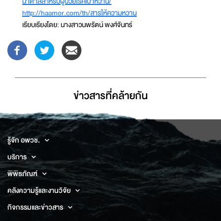
น้ำตาลสำหรับผู้ป่วยโรคเบาหวาน/
http://haamor.com/th/สารให้ความหวาน
เรียบเรียงโดย: นางสาวนพรัตน์ พงศ์จันทร์
ข่าวสารที่่คล้ายกัน
รู้จัก อพวช.
บริการ
พิพิธภัณฑ์
คลังความรู้และงานวิจัย
กิจกรรมและข่าวสาร