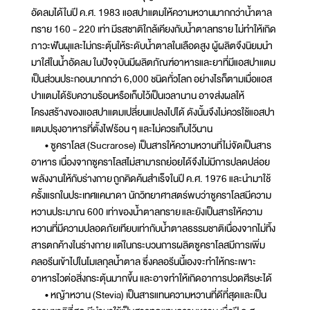
อัดลมได้ในปี ค.ศ. 1983 แอสปาแตมให้ความหวานมากกว่าน้ำตาล
ทราย 160 - 220 เท่า มีรสชาติใกล้เคียงกับน้ำตาลทราย ไม่ทำให้เกิด
ภาวะฟันผุและไม่กระตุ้นให้ระดับน้ำตาลในเลือดสูง ผู้ผลิตจึงนิยมนำ
มาใส่ในน้ำอัดลม ในปัจจุบันมีผลิตภัณฑ์อาหารและยาที่มีแอสปาแตม
เป็นส่วนประกอบมากกว่า 6,000 ชนิดทั่วโลก อย่างไรก็ตามเมื่อแอส
ปาแตมได้รับความร้อนหรือเก็บไว้เป็นเวลานาน อาจส่งผลให้
โครงสร้างของแอสปาแตมเปลี่ยนแปลงไปได้ ดังนั้นจึงไม่ควรใช้แอสปา
แตมปรุงอาหารที่ตั้งไฟร้อน ๆ และไม่ควรเก็บไว้นาน
• ซูคราโลส (Sucrarose) เป็นสารให้ความหวานที่ไม่จัดเป็นสาร
อาหาร เนื่องจากซูคราโลสไม่สามารถย่อยได้จึงไม่มีการปลดปล่อย
พลังงานให้กับร่างกาย ถูกคิดค้นสำเร็จในปี ค.ศ. 1976 และนำมาใช้
ครั้งแรกในประเทศแคนาดา นักวิทยาศาสตร์พบว่าซูคราโลสมีความ
หวานประมาณ 600 เท่าของน้ำตาลทราย และยังเป็นสารให้ความ
หวานที่มีความปลอดภัยเทียบเท่ากับน้ำตาลธรรมชาติเนื่องจากไม่ทิ้ง
สารตกค้างในร่างกาย แต่ในกระบวนการผลิตซูคราโลสมีการเพิ่ม
คลอรีนเข้าไปในโมเลกุลน้ำตาล ซึ่งคลอรีนนี้เองจะทำให้กระเพาะ
อาหารไวต่อสิ่งกระตุ้นมากขึ้น และอาจทำให้เกิดอาการปวดศีรษะได้
• หญ้าหวาน (Stevia) เป็นสารแทนความหวานที่ดีที่สุดและเป็น