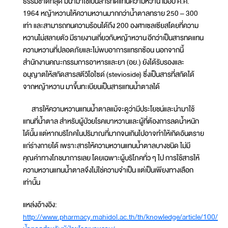
ธรรมชาติที่สุด มีนำมาใช้เป็นสารทดแทนความหวาน เมื่อปี ค.ศ.
1964 หญ้าหวานให้ความหวานมากกว่าน้ำตาลทราย 250 – 300
เท่า และสามารถทนความร้อนได้ถึง 200 องศาเซลเซียสโดยที่ความ
หวานไม่สลายตัว มีรายงานเกี่ยวกับหญ้าหวาน อีกว่าเป็นสารทดแทน
ความหวานที่ปลอดภัยและไม่พบอาการแทรกซ้อน นอกจากนี้
สำนักงานคณะกรรมการอาหารและยา (อย.) ยังได้รับรองและ
อนุญาตให้สกัดสารสตีวิโอไซด์ (stevioside) ซึ่งเป็นสารที่สกัดได้
จากหญ้าหวาน มาขึ้นทะเบียนเป็นสารแทนน้ำตาลได้
สารให้ความหวานแทนน้ำตาลแม้จะดูว่ามีประโยชน์และนำมาใช้
แทนที่น้ำตาล สำหรับผู้ป่วยโรคเบาหวานและผู้ที่ต้องการลดน้ำหนัก
ได้นั้น แต่หากบริโภคในปริมาณที่มากจนเกินไปอาจทำให้เกิดอันตราย
แก่ร่างกายได้ เพราะสารให้ความหวานแทนน้ำตาลบางชนิด ไม่มี
คุณค่าทางโภชนาการเลย โดยเฉพาะผู้บริโภคทั่ว ๆ ไป การใช้สารให้
ความหวานแทนน้ำตาลจึงไม่ใช่ความจำเป็น แต่เป็นเพียงทางเลือก
เท่านั้น
แหล่งอ้างอิง:
http://www.pharmacy.mahidol.ac.th/th/knowledge/article/100/