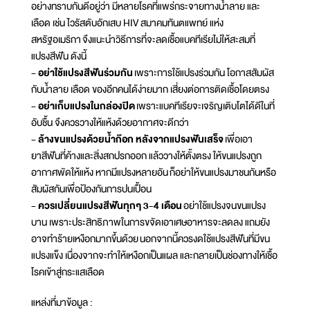
อย่างทราบกันดีอยู่ว่า มีหลายโรคที่แพร่กระจายทางน้ำลาย และ
เลือด เช่น ไวรัสตับอักเสบ HIV สมาคมทันตแพทย์ แห่ง
สหรัฐอเมริกา จึงแนะนำวิธีการที่จะลดเชื้อแบคทีเรียไม่ให้สะสมที่
แปรงสีฟัน ดังนี้
- อย่าใช้แปรงสีฟันร่วมกัน
เพราะการใช้แปรงร่วมกัน โอกาสสัมผัส
กับน้ำลาย เลือด ของอีกคนได้ง่ายมาก เสี่ยงต่อการติดเชื้อโดยตรง
- อย่าเก็บแปรงในกล่องปิด
เพราะแบคทีเรียจะเจริญเติบโตได้ดีในที่
อับชื้น จึงควรวางให้แห้งด้วยอากาศจะดีกว่า
- ล้างขนแปรงด้วยน้ำก๊อก หลังจากแปรงฟันเสร็จ
เพื่อเอา
ยาสีฟันที่ค้างและสิ่งสกปรกออก แล้ววางให้ตั้งตรง ให้ขนแปรงถูก
อากาศพัดให้แห้ง หากมีแปรงหลายอัน ก็อย่าให้ขนแปรงมาชนกันหรือ
สัมผัสกันเพื่อป้องกันการปนเปื้อน
- ควรเปลี่ยนแปรงสีฟันทุกๆ 3-4 เดือน
อย่าใช้แปรงจนขนแปรง
บาน เพราะประสิทธิภาพในการขจัดเอาเศษอาหารจะลดลง แถมยัง
อาจทำร้ายเหงือกมากขึ้นด้วย นอกจากนี้ควรงดใช้แปรงสีฟันที่มีขน
แปรงแข็ง เนื่องจากจะทำให้เหงือกเป็นแผล และกลายเป็นช่องทางให้เชื้อ
โรคเข้าสู่กระแสเลือด
แหล่งที่มาข้อมูล :