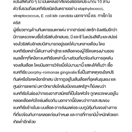
แปรงสีฟันทั่ว ๆ ไป เป็นแหล่งอาศัยของเชื้อโรคประมาณ 10 ล้าน
ตัว ซึ่งรวมถึงแบคทีเรียชนิดอันตรายอย่าง staphylococci,
streptococcus, E. coli และ candida นอกจากนี้ ดร. ทาเร็ก ไอ
ดริส
ผู้เชี่ยวชาญด้านทันตกรรมตกแต่ง จากฮาร์เลย์ สตรีท ยังเสริมอีกว่า
มีการตรวจพบเชื้อไวรัสตับอักเสบเอ, บี และซี ในแปรงสีฟัน และสปอร์
ของไวรัสตับอักเสบบีสามารถอยู่รอดได้นานหลายเดือน โดย
แบคทีเรียเหล่านี้เดินทางเข้าสู่กระแสเลือดของผู้ใช้โดยตรงผ่านรอย
แผลเล็กๆที่เหงือก แบคทีเรียเหล่านี้บางส่วนเกี่ยวข้องกับการอุดตัน
ของเส้นเลือด โดยมีผลการวิจัยเมื่อไม่นานมานี้ แสดงให้เห็นว่า เชื้อ
แบคทีเรีย porphy-romonas gingivalis ซึ่งเป็นสาเหตุของโรคปริ
ทันต์หรือโรคเหงือกอักเสบ ปรากฏอยู่ในเส้นเลือดที่อุดตันรุนแรง และ
ศูนย์การแพทย์ มหาวิทยาลัยโคลัมเบียของสหรัฐฯ ก็ยังพบว่า
แบคทีเรียในช่องปากของอาสาสมัครที่เป็นโรคหัวใจ ถูกตรวจพบอยู่ใน
หลอดเลือดหัวใจเช่นเดียวกัน นอกจากนี้ยังพบว่าการสะสมของ
แบคทีเรียร้ายในระบบเลือด อาจส่งผลต่อระบบภูมิคุ้มกันของร่างกาย
ที่เกี่ยวข้องกับการคลอดก่อนกำหนด และการที่ทารกมีน้ำหนักตัวแรก
เกิดต่ำอีกด้วย