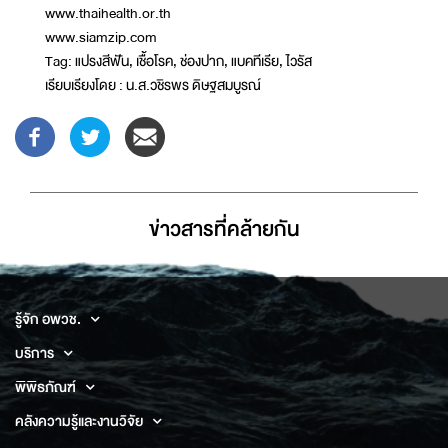
www.thaihealth.or.th
www.siamzip.com
Tag: แปรงสีฟัน, เชื้อโรค, ช่องปาก, แบคทีเรีย, ไวรัส
เรียบเรียงโดย : น.ส.วชิรพร ดิษฐสมบูรณ์
ข่าวสารที่่คล้ายกัน
รู้จัก อพวช.
บริการ
พิพิธภัณฑ์
คลังความรู้และงานวิจัย